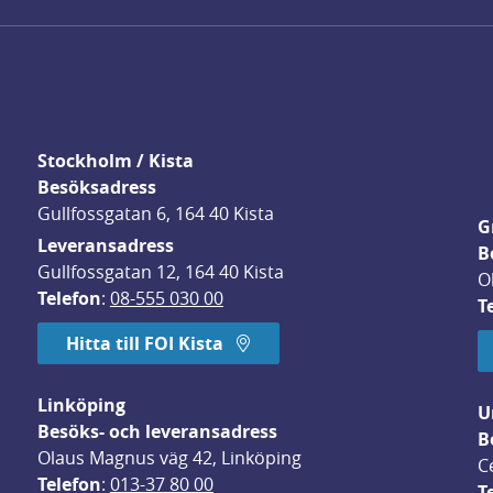
Stockholm / Kista
Besöksadress
Gullfossgatan 6, 164 40 Kista
G
Leveransadress
B
Gullfossgatan 12, 164 40 Kista
O
Telefon
: 
08-555 030 00
T
Hitta till FOI Kista
Linköping
U
Besöks- och leveransadress
B
Olaus Magnus väg 42, Linköping
C
Telefon
: 
013-37 80 00
T