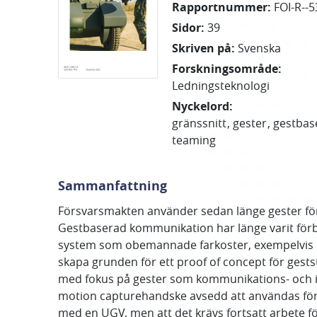
Rapportnummer
:
FOI-R--5
Sidor
:
39
Skriven på
:
Svenska
Forskningsområde
:
Ledningsteknologi
Nyckelord
:
gränssnitt
gester
gestbas
teaming
Sammanfattning
Försvarsmakten använder sedan länge gester för 
Gestbaserad kommunikation har länge varit för
system som obemannade farkoster, exempelvis UG
skapa grunden för ett proof of concept för gests
med fokus på gester som kommunikations- och inte
motion capturehandske avsedd att användas för i
med en UGV, men att det krävs fortsatt arbete för