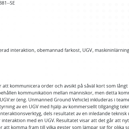
381--SE
erad interaktion
obemannad farkost
UGV
maskininlärnin
att kommunicera order och avsikt på såväl kort som långt 
behållen kommunikation mellan människor, men detta komm
V:er (eng. Unmanned Ground Vehicle) inkluderas i teamen.
tyrning av en UGV med hjälp av kommersiellt tillgänglig tekn
raktionsverktyg, dels resultatet av en inledande teknisk ut
nteraktion med en UGV. Resultatet visar att det går att nyt
 att komma fram till vilka gester som lämpar sig för olika sc