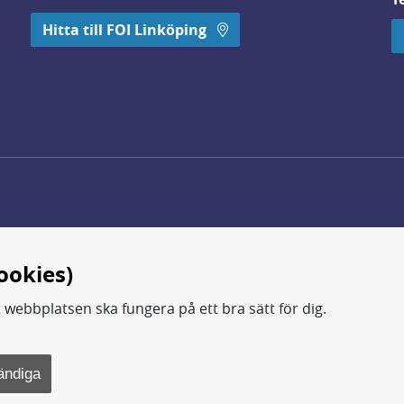
 öppnas i nytt fönster.
Hitta till FOI Linköping
ookies)
t webbplatsen ska fungera på ett bra sätt för dig.
d.
ning, metod- och teknikutveckling samt analyser och studie
ändiga
rsvarsdepartementet.