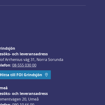
rindsjön
esöks- och leveransadress
lof Arrhenius väg 31, Norra Sorunda
elefon
: 
08-555 030 00
Hitta till FOI Grindsjön
meå
esöks- och leveransadress
ementvägen 20, Umeå
elefon
: 
090-10 66 00