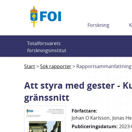
Till innehållet
Forskning
K
Totalförsvarets 
forskningsinstitut
Start
Sök rapporter
Rapportsammanfattning
Att styra med gester - 
gränssnitt
Författare
:
Johan O
Karlsson
Jonas
He
Publiceringsdatum
:
2023-