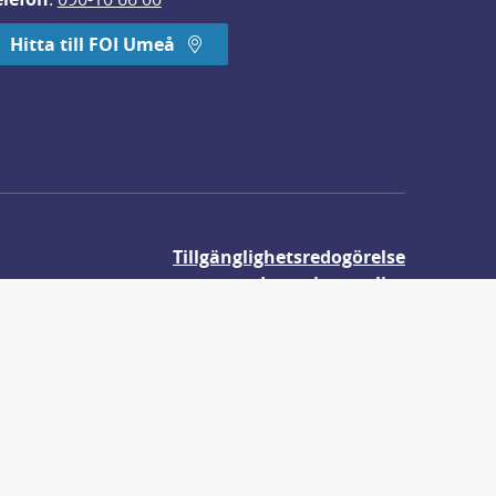
Hitta till FOI Umeå
Tillgänglighetsredogörelse
Integritetspolicy
Om våra kakor
r.