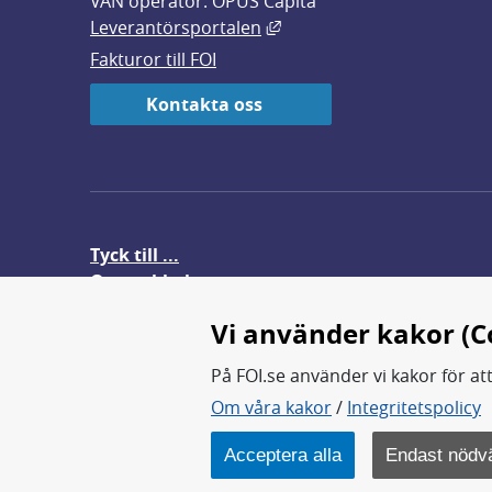
VAN operatör: OPUS Capita
Länk till annan webbplats,
Leverantörsportalen
Fakturor till FOI
Kontakta oss
Tyck till ...
Om webbplatsen
FOI-anställd i utlandet
Vi använder kakor (C
På FOI.se använder vi kakor för at
Om våra kakor
/
Integritetspolicy
FOI forskar för en säkrare värl
FOI:s kärnverksamhet är forsk
Acceptera alla
Endast nödv
Myndigheten ligger under Fö