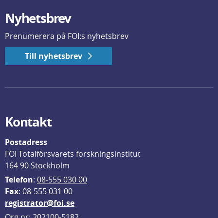
Nyhetsbrev
Prenumerera på FOI:s nyhetsbrev
Till nyhetsbrev
Kontakt
Postadress
FOI Totalförsvarets forskningsinstitut
164 90 Stockholm
Telefon
: 
08-555 030 00
F
ax
: 08-555 031 00
registrator@foi.se
Org.nr: 202100-5182