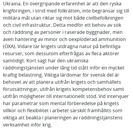
Ukraina. En övergripande erfarenhet är att den ryska
krigföringen, i strid med folkrätten, inte begränsar sig till
militära mål utan riktar sig mot både civilbefolkningen
och civil infrastruktur. Detta medför ett behov av sök
och räddning av personer i raserade byggnader, men
även hantering av minor och oexploderad ammunition
(OXA). Vidare tär krigets utdragna natur på befintliga
resurser, som dessutom efterfrågas av flera aktörer
samtidigt. Kort sagt har den ukrainska
räddningstjänsten under lång tid stått inför en mycket
kraftig belastning. Viktiga lärdomar för svensk del är
behovet av att planera utifrån krigets och samhällets
förutsättningar, utifrån krigets kompetensbehov samt
utifrån möjligheter till internationellt stöd. Vid intervjuer
har parametrar som mental förberedelse på krigets
villkor och flexibilitet i arbetet särskilt framhållits som
viktiga att beakta i planeringen av räddningstjänstens
verksamhet inför krig.