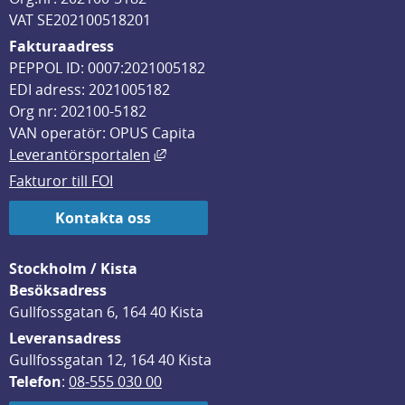
VAT SE202100518201
Fakturaadress
PEPPOL ID: 0007:2021005182
EDI adress: 2021005182
Org nr: 202100-5182
VAN operatör: OPUS Capita
Länk till annan webbplats, öppnas i
Leverantörsportalen
Fakturor till FOI
Kontakta oss
Stockholm / Kista
Besöksadress
Gullfossgatan 6, 164 40 Kista
Leveransadress
Gullfossgatan 12, 164 40 Kista
Telefon
: 
08-555 030 00