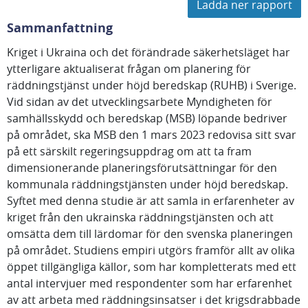
Ladda ner rapport
Sammanfattning
Kriget i Ukraina och det förändrade säkerhetsläget har
ytterligare aktualiserat frågan om planering för
räddningstjänst under höjd beredskap (RUHB) i Sverige.
Vid sidan av det utvecklingsarbete Myndigheten för
samhällsskydd och beredskap (MSB) löpande bedriver
på området, ska MSB den 1 mars 2023 redovisa sitt svar
på ett särskilt regeringsuppdrag om att ta fram
dimensionerande planeringsförutsättningar för den
kommunala räddningstjänsten under höjd beredskap.
Syftet med denna studie är att samla in erfarenheter av
kriget från den ukrainska räddningstjänsten och att
omsätta dem till lärdomar för den svenska planeringen
på området. Studiens empiri utgörs framför allt av olika
öppet tillgängliga källor, som har kompletterats med ett
antal intervjuer med respondenter som har erfarenhet
av att arbeta med räddningsinsatser i det krigsdrabbade