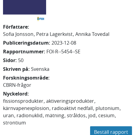
Författare
:
Sofia
Jonsson
Petra
Lagerkvist
Annika
Tovedal
Publiceringsdatum
:
2023-12-08
Rapportnummer
:
FOI-R--5454--SE
Sidor
:
50
Skriven på
:
Svenska
Forskningsområde
:
CBRN-frågor
Nyckelord
:
fissionsprodukter
aktiveringsprodukter
kärnvapenexplosion
radioaktivt nedfall
plutonium
uran
radionuklid
mätning
stråldos
jod
cesium
strontium
Beställ rapport