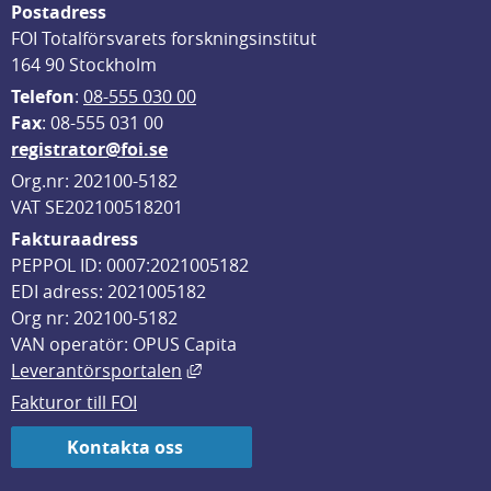
Postadress
FOI Totalförsvarets forskningsinstitut
164 90 Stockholm
Telefon
: 
08-555 030 00
F
ax
: 08-555 031 00
registrator@foi.se
Org.nr: 202100-5182
VAT SE202100518201
Fakturaadress
PEPPOL ID: 0007:2021005182
EDI adress: 2021005182
Org nr: 202100-5182
VAN operatör: OPUS Capita
Länk till annan webbplats, öppnas i
Leverantörsportalen
Fakturor till FOI
Kontakta oss