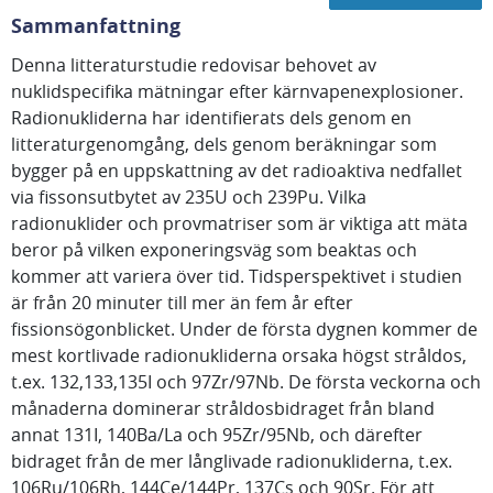
Sammanfattning
Denna litteraturstudie redovisar behovet av
nuklidspecifika mätningar efter kärnvapenexplosioner.
Radionukliderna har identifierats dels genom en
litteraturgenomgång, dels genom beräkningar som
bygger på en uppskattning av det radioaktiva nedfallet
via fissonsutbytet av 235U och 239Pu. Vilka
radionuklider och provmatriser som är viktiga att mäta
beror på vilken exponeringsväg som beaktas och
kommer att variera över tid. Tidsperspektivet i studien
är från 20 minuter till mer än fem år efter
fissionsögonblicket. Under de första dygnen kommer de
mest kortlivade radionukliderna orsaka högst stråldos,
t.ex. 132,133,135I och 97Zr/97Nb. De första veckorna och
månaderna dominerar stråldosbidraget från bland
annat 131I, 140Ba/La och 95Zr/95Nb, och därefter
bidraget från de mer långlivade radionukliderna, t.ex.
106Ru/106Rh, 144Ce/144Pr, 137Cs och 90Sr. För att