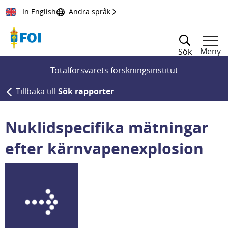
Till innehållet
In English
Andra språk
Meny
Sök
Totalförsvarets forskningsinstitut
Tillbaka till
Sök rapporter
Nuklidspecifika mätningar
efter kärnvapenexplosion