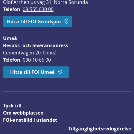
Olof Arrhenius väg 31, Norra Sorunda
Telefon
: 
08-555 030 00
Hitta till FOI Grindsjön
Umeå
Besöks- och leveransadress
Cementvägen 20, Umeå
Telefon
: 
090-10 66 00
Hitta till FOI Umeå
Tyck till ...
Om webbplatsen
FOI-anställd i utlandet
Tillgänglighetsredogörelse