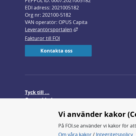
PEPPOL ID: 0007:2021005182
EDI adress: 2021005182
Org nr: 202100-5182
VAN operatör: OPUS Capita
Länk till annan webbplats,
Leverantörsportalen
Fakturor till FOI
Kontakta oss
Tyck till ...
Om webbplatsen
FOI-anställd i utlandet
Vi använder kakor (C
På FOI.se använder vi kakor för at
Om våra kakor
/
Integritetspolicy