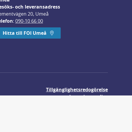
esöks- och leveransadress
ementvägen 20, Umeå
elefon
: 
090-10 66 00
Hitta till FOI Umeå
Tillgänglighetsredogörelse
Integritetspolicy
Om våra kakor