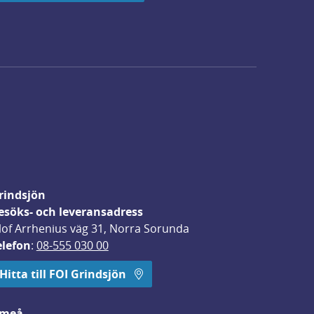
rindsjön
esöks- och leveransadress
lof Arrhenius väg 31, Norra Sorunda
elefon
: 
08-555 030 00
Hitta till FOI Grindsjön
meå