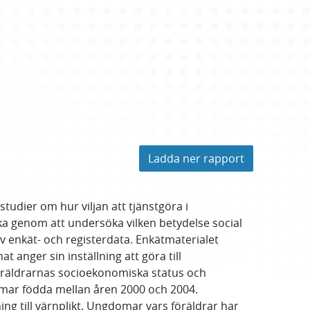
Ladda ner rapport
studier om hur viljan att tjänstgöra i
cka genom att undersöka vilken betydelse social
v enkät- och registerdata. Enkätmaterialet
 anger sin inställning att göra till
 föräldrarnas socioekonomiska status och
omar födda mellan åren 2000 och 2004.
g till värnplikt. Ungdomar vars föräldrar har