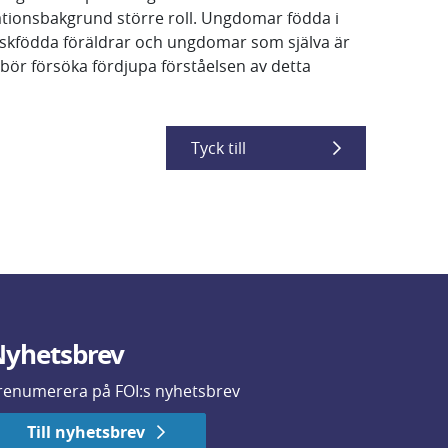
ationsbakgrund större roll. Ungdomar födda i
skfödda föräldrar och ungdomar som själva är
bör försöka fördjupa förståelsen av detta
Tyck till
yhetsbrev
renumerera på FOI:s nyhetsbrev
Till nyhetsbrev