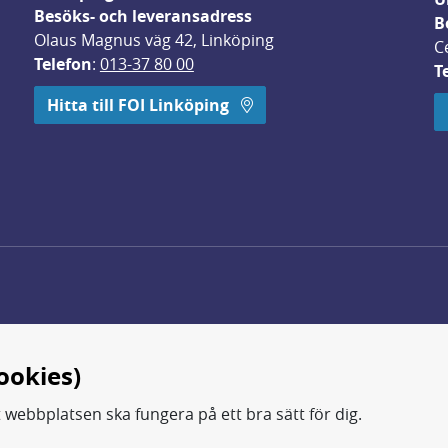
Besöks- och leveransadress
B
Olaus Magnus väg 42, Linköping
C
Telefon
: 
013-37 80 00
T
 öppnas i nytt fönster.
Hitta till FOI Linköping
ookies)
t webbplatsen ska fungera på ett bra sätt för dig.