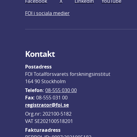
Facebook
X
LinkedIn
YouTube
FOI i sociala medier
Kontakt
Postadress
FOI Totalförsvarets forskningsinstitut
164 90 Stockholm
Telefon
: 
08-555 030 00
F
ax
: 08-555 031 00
registrator@foi.se
Org.nr: 202100-5182
VAT SE202100518201
Fakturaadress