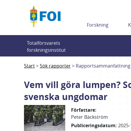
Till innehållet
Forskning
K
Totalförsvarets 
forskningsinstitut
Start
Sök rapporter
Rapportsammanfattning
Vem vill göra lumpen? So
svenska ungdomar
Författare
:
Peter
Bäckström
Publiceringsdatum
:
2025-