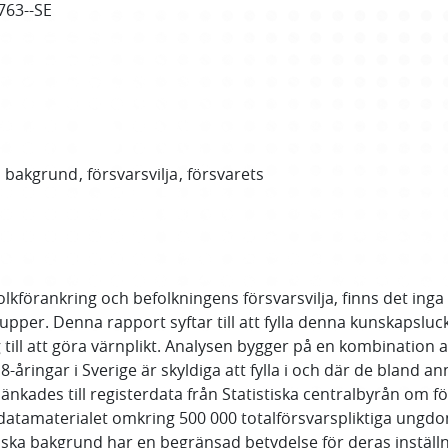
763--SE
l bakgrund
försvarsvilja
försvarets
olkförankring och befolkningens försvarsvilja, finns det inga 
rupper. Denna rapport syftar till att fylla denna kunskapslu
ill att göra värnplikt. Analysen bygger på en kombination a
ngar i Sverige är skyldiga att fylla i och där de bland annat
änkades till registerdata från Statistiska centralbyrån om
 datamaterialet omkring 500 000 totalförsvarspliktiga ungd
a bakgrund har en begränsad betydelse för deras inställnin