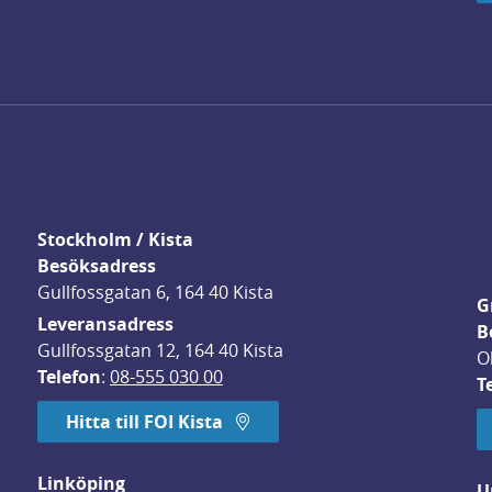
Stockholm / Kista
Besöksadress
Gullfossgatan 6, 164 40 Kista
G
Leveransadress
B
Gullfossgatan 12, 164 40 Kista
O
Telefon
: 
08-555 030 00
T
Hitta till FOI Kista
Linköping
U