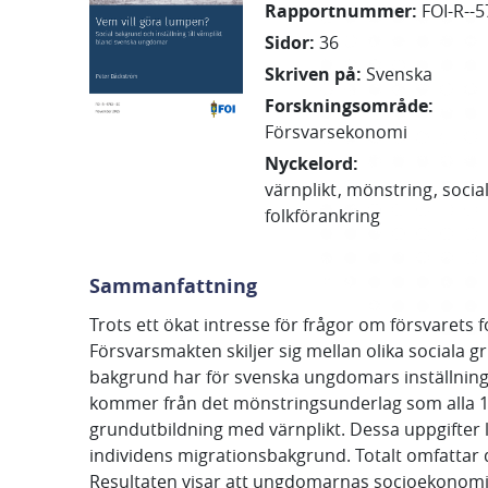
Rapportnummer
:
FOI-R--5
Sidor
:
36
Skriven på
:
Svenska
Forskningsområde
:
Försvarsekonomi
Nyckelord
:
värnplikt
mönstring
socia
folkförankring
Sammanfattning
Trots ett ökat intresse för frågor om försvarets f
Försvarsmakten skiljer sig mellan olika sociala g
bakgrund har för svenska ungdomars inställning t
kommer från det mönstringsunderlag som alla 18-åri
grundutbildning med värnplikt. Dessa uppgifter l
individens migrationsbakgrund. Totalt omfattar
Resultaten visar att ungdomarnas socioekonomisk