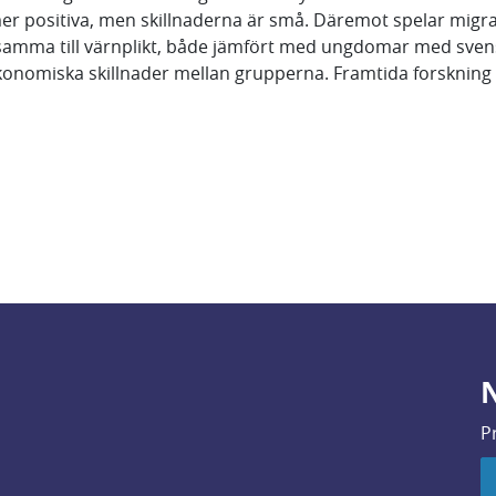
er positiva, men skillnaderna är små. Däremot spelar migr
ksamma till värnplikt, både jämfört med ungdomar med sven
ekonomiska skillnader mellan grupperna. Framtida forskning 
N
P