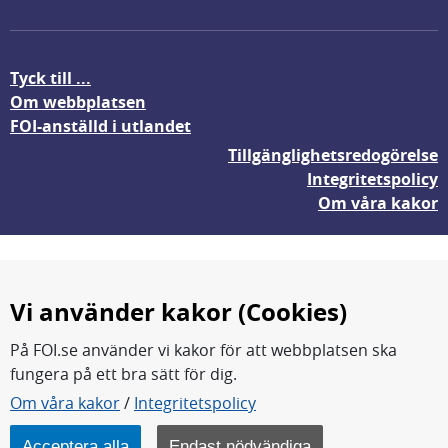
Tyck till ...
Om webbplatsen
FOI-anställd i utlandet
Tillgänglighetsredogörelse
Integritetspolicy
Om våra kakor
Vi använder kakor (Cookies)
På FOI.se använder vi kakor för att webbplatsen ska
fungera på ett bra sätt för dig.
FOI forskar för en säkrare värld.
Om våra kakor
/
Integritetspolicy
FOI:s kärnverksamhet är forskning, metod- och
teknikutveckling samt analyser och studier.
Acceptera alla
Endast nödvändiga