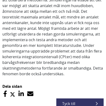
att utvärdera metoderna. Simuleringarna visade att det
var möjligt att skatta antalet mål inom huvudloben,
åtminstone att skilja mellan ett och två mål. Det
teoretiskt maximala antalet mål, ett mindre än antalet
antennkanaler, kunde inte uppnås utan vi fick noja oss
med ett lägre antal. Möjligt framtida arbete är att mer
utförligt utvärdera de redan gjorda simuleringarna, att
implementera och testa andra metoder och att
genomföra en mer komplett litteraturstudie. Under
simuleringarna uppträdde problemet att data från flera
koherenta integrationsintervall (CPI:er) med olika
bärvågsfrekvenser blir bredbandiga medan
skattningsmetoderna fortfarande är smalbandiga. Detta
fenomen borde också undersökas.
Dela sidan
Tyck till