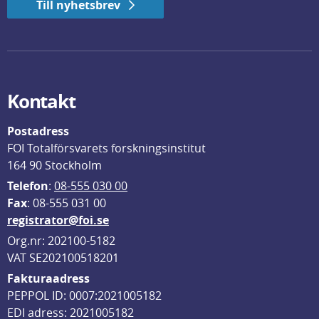
Till nyhetsbrev
Kontakt
Postadress
FOI Totalförsvarets forskningsinstitut
164 90 Stockholm
Telefon
: 
08-555 030 00
F
ax
: 08-555 031 00
registrator@foi.se
Org.nr: 202100-5182
VAT SE202100518201
Fakturaadress
PEPPOL ID: 0007:2021005182
EDI adress: 2021005182