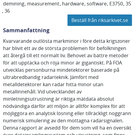
demining
measurement
hardware
software
E3750
35
36
Beställ från riksarkivet.se
Sammanfattning
Kvarvarande outlösta markminor i före detta krigszoner
har blivit ett av de största problemen för befolkningen
att återgå till ett normalt liv. Behovet av bättre metoder
för att upptäcka och röja minor är gigantiskt. På FOA
utvecklas personburna mindetektorer baserade på
ultrabredbandig radarteknik. Jämfört med
metalldetektorer kan radar hitta minor utan
metallinnehåll. Vid utvecklandet av
minletningsutrustning är riktiga mätdata absolut
nödvändiga därför att miljön är alltför komplex för att
möjliggöra en analytisk lösning eller tillräckligt noggrann
numerisk simulering av den mottagna radarsignalen.
Denna rapport är avsedd för dem som vill ha en översikt