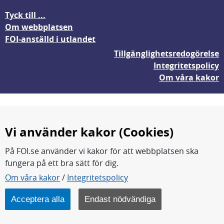
Tyck till ...
Om webbplatsen
FOI-anställd i utlandet
Tillgänglighetsredogörelse
Integritetspolicy
Om våra kakor
Vi använder kakor (Cookies)
På FOI.se använder vi kakor för att webbplatsen ska
fungera på ett bra sätt för dig.
FOI forskar för en säkrare värld.
Om våra kakor
/
Integritetspolicy
FOI:s kärnverksamhet är forskning, metod- och
teknikutveckling samt analyser och studier.
Acceptera alla
Endast nödvändiga
Myndigheten ligger under Försvarsdepartementet.