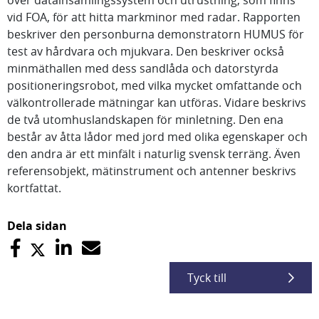
över datainsamlingssystem och utrustning, som finns
vid FOA, för att hitta markminor med radar. Rapporten
beskriver den personburna demonstratorn HUMUS för
test av hårdvara och mjukvara. Den beskriver också
minmäthallen med dess sandlåda och datorstyrda
positioneringsrobot, med vilka mycket omfattande och
välkontrollerade mätningar kan utföras. Vidare beskrivs
de två utomhuslandskapen för minletning. Den ena
består av åtta lådor med jord med olika egenskaper och
den andra är ett minfält i naturlig svensk terräng. Även
referensobjekt, mätinstrument och antenner beskrivs
kortfattat.
Dela sidan
Tyck till