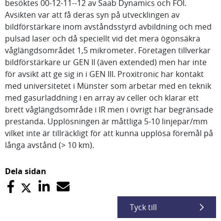
besöktes 00-12-11--12 av Saab Dynamics och FOI.
Avsikten var att få deras syn på utvecklingen av
bildförstärkare inom avståndsstyrd avbildning och med
pulsad laser och då speciellt vid det mera ögonsäkra
våglängdsområdet 1,5 mikrometer. Företagen tillverkar
bildförstärkare ur GEN II (även extended) men har inte
för avsikt att ge sig in i GEN III. Proxitronic har kontakt
med universitetet i Münster som arbetar med en teknik
med gasurladdning i en array av celler och klarar ett
brett våglängdsområde i IR men i övrigt har begränsade
prestanda. Upplösningen är måttliga 5-10 linjepar/mm
vilket inte är tillräckligt för att kunna upplösa föremål på
långa avstånd (> 10 km).
Dela sidan
Tyck till