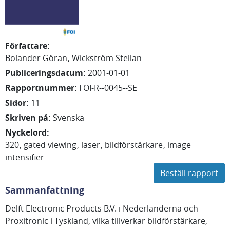
Författare
:
Bolander Göran
Wickström Stellan
Publiceringsdatum
:
2001-01-01
Rapportnummer
:
FOI-R--0045--SE
Sidor
:
11
Skriven på
:
Svenska
Nyckelord
:
320
gated viewing
laser
bildförstärkare
image
intensifier
Beställ rapport
Sammanfattning
Delft Electronic Products B.V. i Nederländerna och
Proxitronic i Tyskland, vilka tillverkar bildförstärkare,