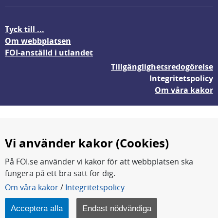
Tyck till ...
Om webbplatsen
FOI-anställd i utlandet
Tillgänglighetsredogörelse
Integritetspolicy
Om våra kakor
Vi använder kakor (Cookies)
På FOI.se använder vi kakor för att webbplatsen ska
fungera på ett bra sätt för dig.
FOI forskar för en säkrare värld.
Om våra kakor
/
Integritetspolicy
FOI:s kärnverksamhet är forskning, metod- och
teknikutveckling samt analyser och studier.
Acceptera alla
Endast nödvändiga
Myndigheten ligger under Försvarsdepartementet.