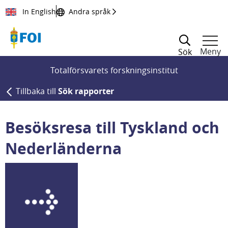
Till innehållet
In English
Andra språk
Meny
Sök
Totalförsvarets forskningsinstitut
Tillbaka till
Sök rapporter
Besöksresa till Tyskland och
Nederländerna