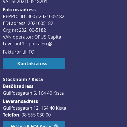
VAT SE202100518201
Fakturaadress
PEPPOL ID: 0007:2021005182
EDI adress: 2021005182
Org nr: 202100-5182
VAN operatör: OPUS Capita
Länk till annan webbplats, öppnas i
Leverantörsportalen
Fakturor till FOI
Kontakta oss
Stockholm / Kista
Besöksadress
Gullfossgatan 6, 164 40 Kista
Leveransadress
Gullfossgatan 12, 164 40 Kista
Telefon
: 
08-555 030 00
Hitta till FOI Kista