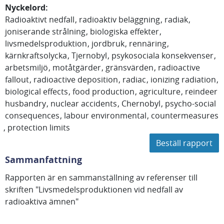
Nyckelord
:
Radioaktivt nedfall
radioaktiv beläggning
radiak
joniserande strålning
biologiska effekter
livsmedelsproduktion
jordbruk
rennäring
kärnkraftsolycka
Tjernobyl
psykosociala konsekvenser
arbetsmiljö
motåtgärder
gränsvärden
radioactive
fallout
radioactive deposition
radiac
ionizing radiation
biological effects
food production
agriculture
reindeer
husbandry
nuclear accidents
Chernobyl
psycho-social
consequences
labour environmental
countermeasures
protection limits
Beställ rapport
Sammanfattning
Rapporten är en sammanställning av referenser till
skriften "Livsmedelsproduktionen vid nedfall av
radioaktiva ämnen"