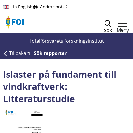
Till innehållet
In English
Andra språk
Meny
Sök
Totalförsvarets forskningsinstitut
Tillbaka till
Sök rapporter
Islaster på fundament till
vindkraftverk:
Litteraturstudie