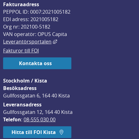
Fakturaadress
PEPPOL ID: 0007:2021005182
EDI adress: 2021005182
Org nr: 202100-5182
VAN operatör: OPUS Capita
Länk till annan webbplats, öppnas i
Leverantörsportalen
Fakturor till FOI
Kontakta oss
Stockholm / Kista
Besöksadress
Gullfossgatan 6, 164 40 Kista
Leveransadress
Gullfossgatan 12, 164 40 Kista
Telefon
: 
08-555 030 00
Hitta till FOI Kista