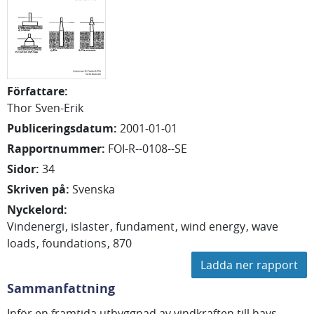
Författare
:
Thor Sven-Erik
Publiceringsdatum
:
2001-01-01
Rapportnummer
:
FOI-R--0108--SE
Sidor
:
34
Skriven på
:
Svenska
Nyckelord
:
Vindenergi
islaster
fundament
wind energy
wave
loads
foundations
870
Ladda ner rapport
Sammanfattning
Inför en framtida utbyggnad av vindkraften till havs