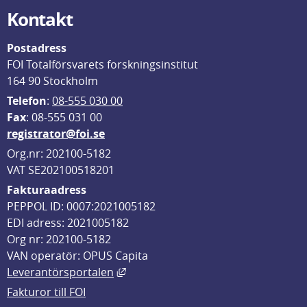
Kontakt
Postadress
FOI Totalförsvarets forskningsinstitut
164 90 Stockholm
Telefon
: 
08-555 030 00
F
ax
: 08-555 031 00
registrator@foi.se
Org.nr: 202100-5182
VAT SE202100518201
Fakturaadress
PEPPOL ID: 0007:2021005182
EDI adress: 2021005182
Org nr: 202100-5182
VAN operatör: OPUS Capita
Länk till annan webbplats, öppnas i
Leverantörsportalen
Fakturor till FOI