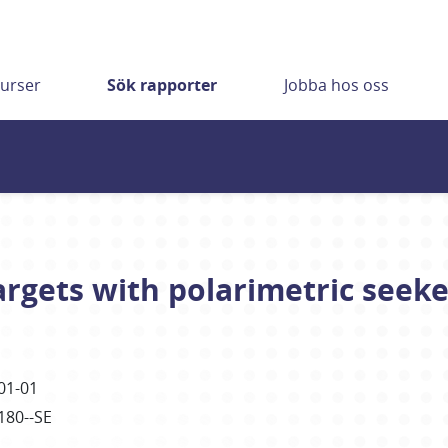
urser
Sök rapporter
Jobba hos oss
argets with polarimetric seeke
01-01
180--SE