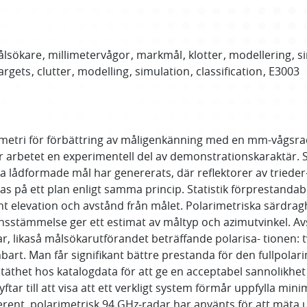
lsökare
millimetervågor
markmål
klotter
modellering
s
argets
clutter
modelling
simulation
classification
E3003
metri för förbättring av måligenkänning med en mm-vågsr
arbetet en experimentell del av demonstrationskaraktär. Sim
ka lådformade mål har genererats, där reflektorer av triede
as på ett plan enligt samma princip. Statistik förprestan
ant elevation och avstånd från målet. Polarimetriska särd
ensstämmelse ger ett estimat av måltyp och azimutvinkel. A
, likaså målsökarutförandet beträffande polarisa- tionen: tv
nbart. Man får signifikant bättre prestanda för den fullpola
het hos katalogdata för att ge en acceptabel sannolikhet f
ftar till att visa att ett verkligt system förmår uppfylla min
ent, polarimetrisk 94 GHz-radar har använts för att mäta u