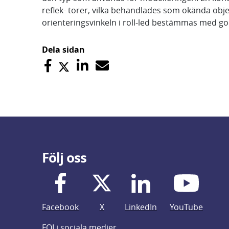
reflek- torer, vilka behandlades som okända obje
orienteringsvinkeln i roll-led bestämmas med go
Dela sidan
Följ oss
Facebook
X
LinkedIn
YouTube
FOI i sociala medier