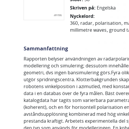
Skriven på
:
Engelska
Nyckelord
:
360
radar
polarisation
må
millimetre waves
ground t
Sammanfattning
Rapporten belyser användningen av radarpolari
modellering och simulering; dessutom innehåller 
geometri, dvs ingen bansimulering görs.Fyra oli
utgör spridningscentra. Klotterbakgrunden skap
robotens vinkelposition i azimutled, med konst
data i en databas över de fyra målen. Bäst över
katalogdata har tagits som varierbara parametrar
(koherent), och en för horisontell polarisation e
avståndsupplösning kombinerad med hög vinkeltät
prestanda kraftigt. Arbetets experimentella del sy
den typ som används för modelleringen. En koher