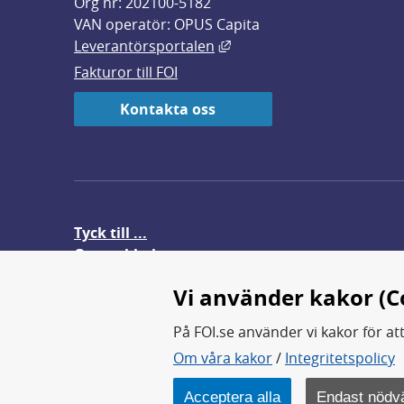
Org nr: 202100-5182
VAN operatör: OPUS Capita
Länk till annan webbplats,
Leverantörsportalen
Fakturor till FOI
Kontakta oss
Tyck till ...
Om webbplatsen
FOI-anställd i utlandet
Vi använder kakor (C
På FOI.se använder vi kakor för at
Om våra kakor
/
Integritetspolicy
FOI forskar för en säkrare värl
FOI:s kärnverksamhet är forsk
Acceptera alla
Endast nödv