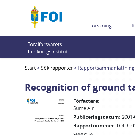
Till innehållet
Forskning
K
Totalförsvarets 
forskningsinstitut
Start
Sök rapporter
Rapportsammanfattning
Recognition of ground t
Författare
:
Sume Ain
Publiceringsdatum
:
2001-
Rapportnummer
:
FOI-R--0
Sidor
:
58