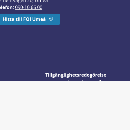
ementvägen 20, Umeå
elefon
: 
090-10 66 00
Hitta till FOI Umeå
Tillgänglighetsredogörelse
Integritetspolicy
Om våra kakor
r.