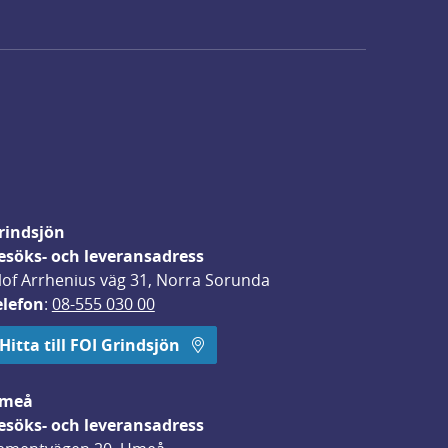
rindsjön
esöks- och leveransadress
lof Arrhenius väg 31, Norra Sorunda
elefon
: 
08-555 030 00
Hitta till FOI Grindsjön
meå
esöks- och leveransadress