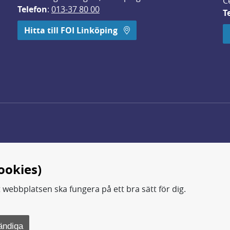
C
Telefon
: 
013-37 80 00
T
 öppnas i nytt fönster.
Hitta till FOI Linköping
ookies)
t webbplatsen ska fungera på ett bra sätt för dig.
d.
ning, metod- och teknikutveckling samt analyser och studie
ändiga