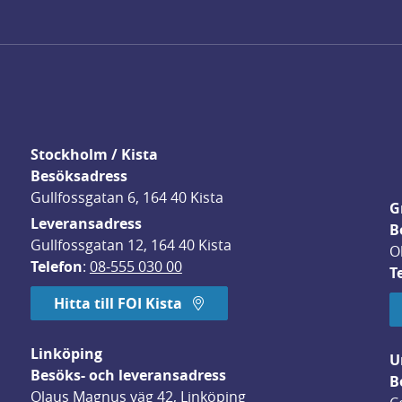
Stockholm / Kista
Besöksadress
Gullfossgatan 6, 164 40 Kista
G
Leveransadress
B
Gullfossgatan 12, 164 40 Kista
O
Telefon
: 
08-555 030 00
T
Hitta till FOI Kista
Linköping
U
Besöks- och leveransadress
B
Olaus Magnus väg 42, Linköping