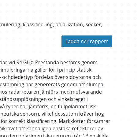
imulering
klassificering
polarization
seeker
Ladda ner rapport
adar vid 94 GHz. Prestanda bestäms genom
uleringarna gäller för i princip statisk
r- ochdiedertyp fördelas över sidoytorna och
dabestämning har genererats genom att slumpa
raghos radarreturen jämförs med motsvarande
vståndsupplösningen och vinkelsteget i
å typer har jämförts, en fullpolarimetrisk
rimetriska sensorn, vilket dessutom kräver hög
ör korrekt klassificering. Markklotter försämrar
imikravet att känna igen enstaka reflektorer av
pp den polarimetriska returen från 23 enskilda