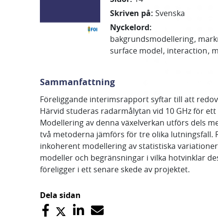
Skriven på
:
Svenska
Nyckelord
:
bakgrundsmodellering
mark
surface model
interaction
m
Sammanfattning
Föreliggande interimsrapport syftar till att re
Härvid studeras radarmålytan vid 10 GHz för ett 
Modellering av denna växelverkan utförs dels m
två metoderna jämförs för tre olika lutningsfal
inkoherent modellering av statistiska variation
modeller och begränsningar i vilka hotvinklar d
föreligger i ett senare skede av projektet.
Dela sidan