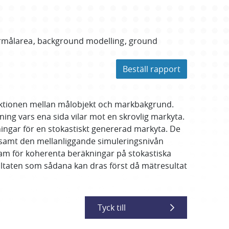
rmålarea
background modelling
ground
Beställ rapport
raktionen mellan målobjekt och markbakgrund.
ning vars ena sida vilar mot en skrovlig markyta.
ngar för en stokastiskt genererad markyta. De
r samt den mellanliggande simuleringsnivån
ram för koherenta beräkningar på stokastiska
ultaten som sådana kan dras först då mätresultat
Tyck till