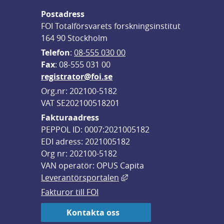
Postadress
FOI Totalförsvarets forskningsinstitut
164 90 Stockholm
Telefon
: 
08-555 030 00
F
ax
: 08-555 031 00
registrator@foi.se
Org.nr: 202100-5182
VAT SE202100518201
Fakturaadress
PEPPOL ID: 0007:2021005182
EDI adress: 2021005182
Org nr: 202100-5182
VAN operatör: OPUS Capita
Länk till annan webbplats,
Leverantörsportalen
Fakturor till FOI
Kontakta oss