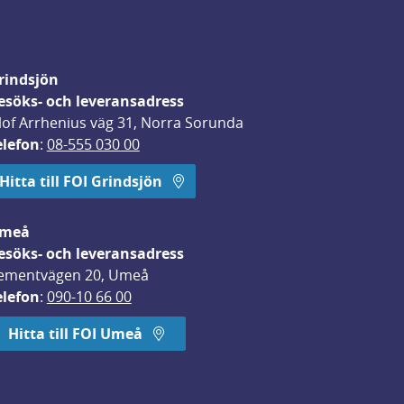
rindsjön
esöks- och leveransadress
lof Arrhenius väg 31, Norra Sorunda
elefon
: 
08-555 030 00
Hitta till FOI Grindsjön
meå
esöks- och leveransadress
ementvägen 20, Umeå
elefon
: 
090-10 66 00
Hitta till FOI Umeå