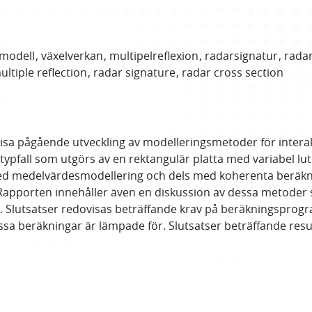
modell
växelverkan
multipelreflexion
radarsignatur
rada
ultiple reflection
radar signature
radar cross section
dovisa pågående utveckling av modelleringsmetoder för inte
typfall som utgörs av en rektangulär platta med variabel lut
ed medelvärdesmodellering och dels med koherenta beräkni
l. Rapporten innehåller även en diskussion av dessa metode
er. Slutsatser redovisas beträffande krav på beräkningsprog
essa beräkningar är lämpade för. Slutsatser beträffande res