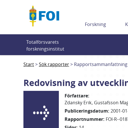
Till innehållet
Forskning
K
Totalförsvarets 
forskningsinstitut
Start
Sök rapporter
Rapportsammanfattning
Redovisning av utveckl
Författare
:
Zdansky Erik
Gustafsson Ma
Publiceringsdatum
:
2001-01
Rapportnummer
:
FOI-R--018
Sidor
:
14