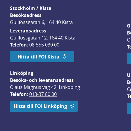
Stockholm / Kista
Besöksadress
Gullfossgatan 6, 164 40 Kista
G
Leveransadress
B
Gullfossgatan 12, 164 40 Kista
O
Telefon
: 
08-555 030 00
T
Hitta till FOI Kista
Linköping
U
Besöks- och leveransadress
B
Olaus Magnus väg 42, Linköping
C
Telefon
: 
013-37 80 00
T
 öppnas i nytt fönster.
Hitta till FOI Linköping