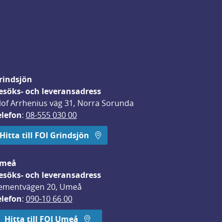
rindsjön
esöks- och leveransadress
lof Arrhenius väg 31, Norra Sorunda
elefon
: 
08-555 030 00
Hitta till FOI Grindsjön
meå
esöks- och leveransadress
ementvägen 20, Umeå
elefon
: 
090-10 66 00
Hitta till FOI Umeå