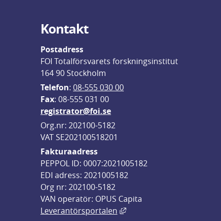
Kontakt
Postadress
FOI Totalförsvarets forskningsinstitut
164 90 Stockholm
Telefon
: 
08-555 030 00
F
ax
: 08-555 031 00
registrator@foi.se
Org.nr: 202100-5182
VAT SE202100518201
Fakturaadress
PEPPOL ID: 0007:2021005182
EDI adress: 2021005182
Org nr: 202100-5182
VAN operatör: OPUS Capita
Länk till annan webbplats,
Leverantörsportalen