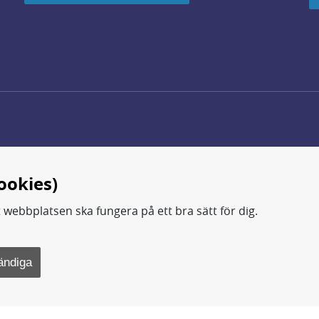
ookies)
t webbplatsen ska fungera på ett bra sätt för dig.
d.
ning, metod- och teknikutveckling samt analyser och studie
ändiga
rsvarsdepartementet.