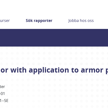
urser
Sök rapporter
Jobba hos oss
ior with application to armor
ter
-01
1--SE