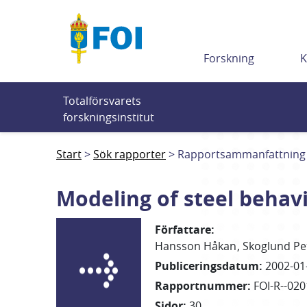
Till innehållet
Forskning
K
Totalförsvarets 
forskningsinstitut
Start
Sök rapporter
Rapportsammanfattning
Modeling of steel behav
Författare
:
Hansson Håkan
Skoglund Pe
Publiceringsdatum
:
2002-01
Rapportnummer
:
FOI-R--020
Sidor
:
30