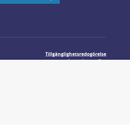
Tillgänglighetsredogörelse
Integritetspolicy
Om våra kakor
r.