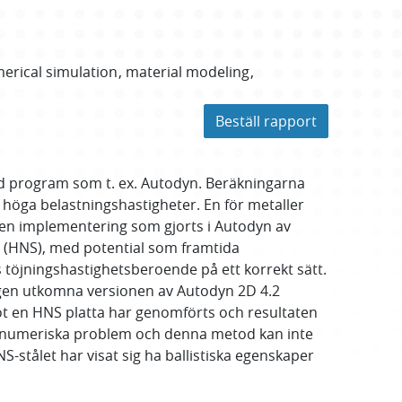
erical simulation
material modeling
Beställ rapport
ed program som t. ex. Autodyn. Beräkningarna
 höga belastningshastigheter. En för metaller
 den implementering som gjorts i Autodyn av
l (HNS), med potential som framtida
s töjningshastighetsberoende på ett korrekt sätt.
ligen utkomna versionen av Autodyn 2D 4.2
ot en HNS platta har genomförts och resultaten
r numeriska problem och denna metod kan inte
-stålet har visat sig ha ballistiska egenskaper