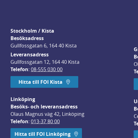
Stockholm / Kista
Besöksadress
Gullfossgatan 6, 164 40 Kista
G
Leveransadress
B
Gullfossgatan 12, 164 40 Kista
O
Telefon
: 
08-555 030 00
T
Hitta till FOI Kista
Linköping
U
Besöks- och leveransadress
B
Olaus Magnus väg 42, Linköping
C
Telefon
: 
013-37 80 00
T
 öppnas i nytt fönster.
Hitta till FOI Linköping