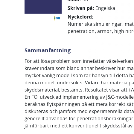
Skriven på
:
Engelska
Nyckelord
:
Numeriska simuleringar
mat
penetration
armor
high nit
Sammanfattning
För att lösa problem som innefattar växelverka
kräver indata som bland annat beskriver hur mat
mycket vanlig modell som tar hänsyn till detta h
denna modell undersökts. Vidare har materialpar
skyddsmaterial, bestämts. Resultatet visar att i 
En FOI utvecklad implementering av J&C-modellen
beräknas flytspänningen på ett mera korrekt sä
diskuteras och jämförs med experimentella dat
generellt användas för penetrationsberäkningar u
jämförbart med ett konventionellt skyddsstål av 