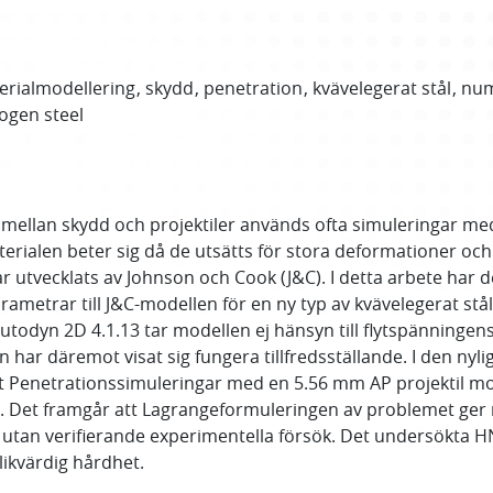
erialmodellering
skydd
penetration
kvävelegerat stål
num
rogen steel
n mellan skydd och projektiler används ofta simuleringar m
erialen beter sig då de utsätts för stora deformationer och
ar utvecklats av Johnson och Cook (J&C). I detta arbete har
ametrar till J&C-modellen för en ny typ av kvävelegerat stå
Autodyn 2D 4.1.13 tar modellen ej hänsyn till flytspänningen
 har däremot visat sig fungera tillfredsställande. I den ny
tt Penetrationssimuleringar med en 5.56 mm AP projektil m
a. Det framgår att Lagrangeformuleringen av problemet ge
tan verifierande experimentella försök. Det undersökta HNS
likvärdig hårdhet.