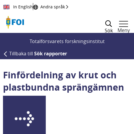
Till innehållet
In English
Andra språk
Meny
Sök
Totalförsvarets forskningsinstitut
Tillbaka till
Sök rapporter
Finfördelning av krut och
plastbundna sprängämnen