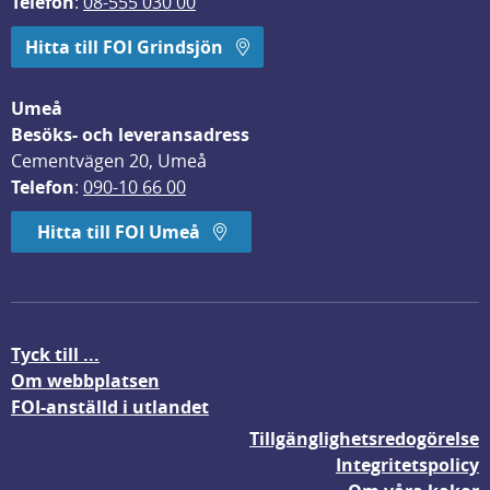
Telefon
: 
08-555 030 00
Hitta till FOI Grindsjön
Umeå
Besöks- och leveransadress
Cementvägen 20, Umeå
Telefon
: 
090-10 66 00
Hitta till FOI Umeå
Tyck till ...
Om webbplatsen
FOI-anställd i utlandet
Tillgänglighetsredogörelse
Integritetspolicy