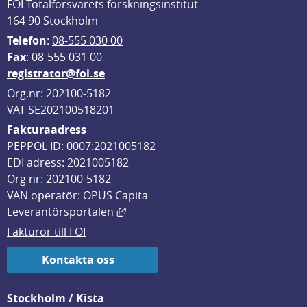
FOI Totalförsvarets forskningsinstitut
164 90 Stockholm
Telefon
: 
08-555 030 00
F
ax
: 08-555 031 00
registrator@foi.se
Org.nr: 202100-5182
VAT SE202100518201
Fakturaadress
PEPPOL ID: 0007:2021005182
EDI adress: 2021005182
Org nr: 202100-5182
VAN operatör: OPUS Capita
Länk till annan webbplats, öppnas i
Leverantörsportalen
Fakturor till FOI
Kontakta oss
Stockholm / Kista