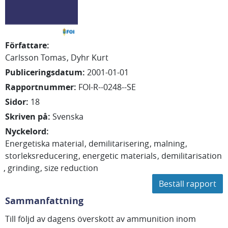
Författare
:
Carlsson Tomas
Dyhr Kurt
Publiceringsdatum
:
2001-01-01
Rapportnummer
:
FOI-R--0248--SE
Sidor
:
18
Skriven på
:
Svenska
Nyckelord
:
Energetiska material
demilitarisering
malning
storleksreducering
energetic materials
demilitarisation
grinding
size reduction
Beställ rapport
Sammanfattning
Till följd av dagens överskott av ammunition inom