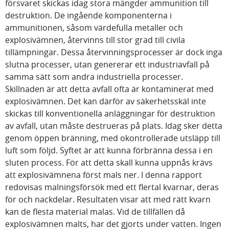
försvaret skickas idag stora mängder ammunition till
destruktion. De ingående komponenterna i
ammunitionen, såsom värdefulla metaller och
explosivämnen, återvinns till stor grad till civila
tillämpningar. Dessa återvinningsprocesser är dock inga
slutna processer, utan genererar ett industriavfall på
samma sätt som andra industriella processer.
Skillnaden är att detta avfall ofta är kontaminerat med
explosivämnen. Det kan därför av säkerhetsskäl inte
skickas till konventionella anläggningar för destruktion
av avfall, utan måste destrueras på plats. Idag sker detta
genom öppen bränning, med okontrollerade utsläpp till
luft som följd. Syftet är att kunna förbränna dessa i en
sluten process. För att detta skall kunna uppnås krävs
att explosivämnena först mals ner. I denna rapport
redovisas malningsförsök med ett flertal kvarnar, deras
för och nackdelar. Resultaten visar att med rätt kvarn
kan de flesta material malas. Vid de tillfällen då
explosivämnen malts, har det gjorts under vatten. Ingen