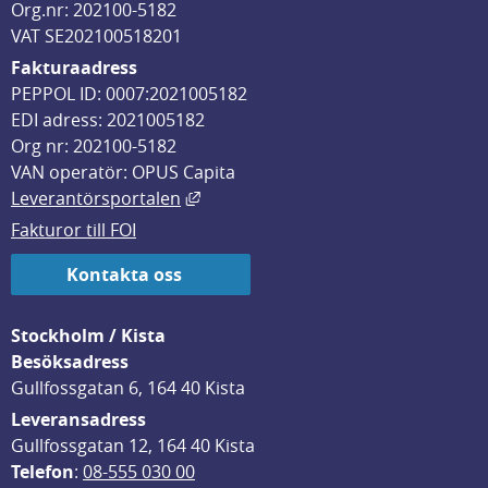
Org.nr: 202100-5182
VAT SE202100518201
Fakturaadress
PEPPOL ID: 0007:2021005182
EDI adress: 2021005182
Org nr: 202100-5182
VAN operatör: OPUS Capita
Länk till annan webbplats, öppnas i
Leverantörsportalen
Fakturor till FOI
Kontakta oss
Stockholm / Kista
Besöksadress
Gullfossgatan 6, 164 40 Kista
Leveransadress
Gullfossgatan 12, 164 40 Kista
Telefon
: 
08-555 030 00