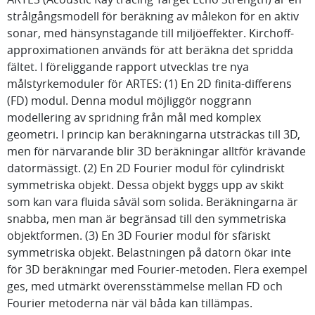
strålgångsmodell för beräkning av målekon för en aktiv
sonar, med hänsynstagande till miljöeffekter. Kirchoff-
approximationen används för att beräkna det spridda
fältet. I föreliggande rapport utvecklas tre nya
målstyrkemoduler för ARTES: (1) En 2D finita-differens
(FD) modul. Denna modul möjliggör noggrann
modellering av spridning från mål med komplex
geometri. I princip kan beräkningarna utsträckas till 3D,
men för närvarande blir 3D beräkningar alltför krävande
datormässigt. (2) En 2D Fourier modul för cylindriskt
symmetriska objekt. Dessa objekt byggs upp av skikt
som kan vara fluida såväl som solida. Beräkningarna är
snabba, men man är begränsad till den symmetriska
objektformen. (3) En 3D Fourier modul för sfäriskt
symmetriska objekt. Belastningen på datorn ökar inte
för 3D beräkningar med Fourier-metoden. Flera exempel
ges, med utmärkt överensstämmelse mellan FD och
Fourier metoderna när väl båda kan tillämpas.