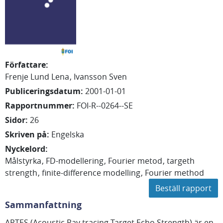
Författare
:
Frenje Lund Lena
Ivansson Sven
Publiceringsdatum
:
2001-01-01
Rapportnummer
:
FOI-R--0264--SE
Sidor
:
26
Skriven på
:
Engelska
Nyckelord
:
Målstyrka
FD-modellering
Fourier metod
targeth
strength
finite-difference modelling
Fourier method
Beställ rapport
Sammanfattning
ARTES (Acoustic Ray tracing Target Echo Strength) är en