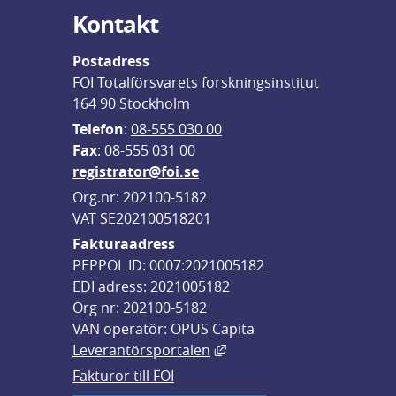
Kontakt
Postadress
FOI Totalförsvarets forskningsinstitut
164 90 Stockholm
Telefon
: 
08-555 030 00
F
ax
: 08-555 031 00
registrator@foi.se
Org.nr: 202100-5182
VAT SE202100518201
Fakturaadress
PEPPOL ID: 0007:2021005182
EDI adress: 2021005182
Org nr: 202100-5182
VAN operatör: OPUS Capita
Länk till annan webbplats,
Leverantörsportalen
Fakturor till FOI