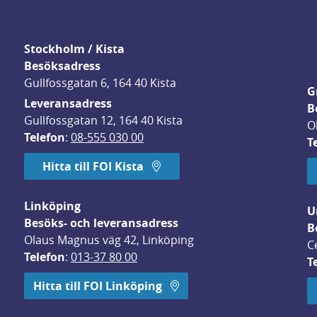
Stockholm / Kista
Besöksadress
Gullfossgatan 6, 164 40 Kista
G
Leveransadress
B
Gullfossgatan 12, 164 40 Kista
O
Telefon
: 
08-555 030 00
T
Hitta till FOI Kista
Linköping
U
Besöks- och leveransadress
B
Olaus Magnus väg 42, Linköping
C
Telefon
: 
013-37 80 00
T
 öppnas i nytt fönster.
Hitta till FOI Linköping