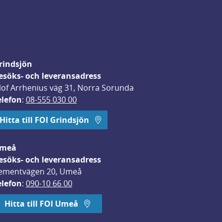
rindsjön
esöks- och leveransadress
lof Arrhenius väg 31, Norra Sorunda
elefon
: 
08-555 030 00
Hitta till FOI Grindsjön
meå
esöks- och leveransadress
ementvägen 20, Umeå
elefon
: 
090-10 66 00
Hitta till FOI Umeå