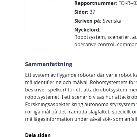
Rapportnummer
:
FOI-R--0
Sidor
:
37
Skriven på
:
Svenska
Nyckelord
:
Robotsystem
scenarier
a
operative control
command
Sammanfattning
Ett system av flygande robotar där varje robot 
målidentifiering och målval. Robotsystemets fö
beskriver spelkort för ett attackrobotsystem me
robotsystemet. I ett scenario visas hur attackro
Forskningsaspekter kring autonoma styrsystem 
rörliga mål på det framtida slagfältet, speciell
mållägesinformation under såväl sök- som anfall
Dela sidan