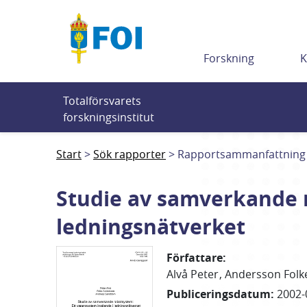
Till innehållet
Forskning
K
Totalförsvarets 
forskningsinstitut
Start
Sök rapporter
Rapportsammanfattning
Studie av samverkande 
ledningsnätverket
Författare
:
Alvå Peter
Andersson Folk
Publiceringsdatum
:
2002-