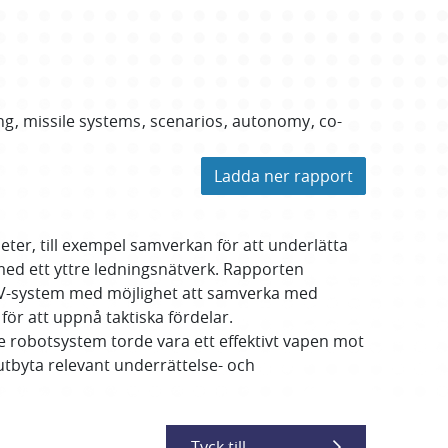
ng
missile systems
scenarios
autonomy
co-
Ladda ner rapport
ter, till exempel samverkan för att underlätta
ed ett yttre ledningsnätverk. Rapporten
 UAV-system med möjlighet att samverka med
ör att uppnå taktiska fördelar.
robotsystem torde vara ett effektivt vapen mot
utbyta relevant underrättelse- och
Tyck till