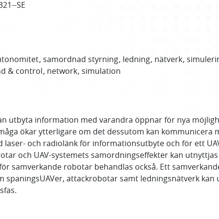
321--SE
utonomitet
samordnad styrning
ledning
nätverk
simuleri
 & control
network
simulation
kan utbyta information med varandra öppnar för nya möjlighe
rmåga ökar ytterligare om det dessutom kan kommunicera m
d laser- och radiolänk för informationsutbyte och för ett
botar och UAV-systemets samordningseffekter kan utnyttjas f
för samverkande robotar behandlas också. Ett samverkande 
t om spaningsUAVer, attackrobotar samt ledningsnätverk kan 
sfas.