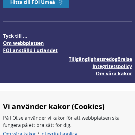
Hitta till FOI Umeå
Tyck till ...
Om webbplatsen
FOI-anställd i utlandet
Tillgänglighetsredogörelse
Integritetspolicy
Om våra kakor
Vi använder kakor (Cookies)
På FOI.se använder vi kakor för att webbplatsen ska
fungera på ett bra sätt för dig.
FOI forskar för en säkrare värld.
Om våra kakor
/
Integritetspolicy