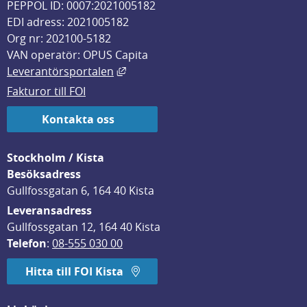
PEPPOL ID: 0007:2021005182
EDI adress: 2021005182
Org nr: 202100-5182
VAN operatör: OPUS Capita
Länk till annan webbplats, öppnas i
Leverantörsportalen
Fakturor till FOI
Kontakta oss
Stockholm / Kista
Besöksadress
Gullfossgatan 6, 164 40 Kista
Leveransadress
Gullfossgatan 12, 164 40 Kista
Telefon
: 
08-555 030 00
Hitta till FOI Kista