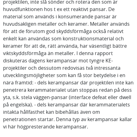
projektilen, inte slå sönder och rotera den som är
huvudfunktionen hos t ex ett reaktivt pansar. De
material som används i konsumerande pansar är
huvudsakligen metaller och keramer. Metaller används
för att de förutom god skyddsförmåga också relativt
enkelt kan användas som konstruktionsmaterial och
keramer för att de, rätt använda, har väsentligt bättre
viktskyddsförmåga än metaller. I denna rapport
diskuteras dagens kerampansar mot tyngre KE-
projektiler och dessutom redovisas två intressanta
utvecklingsmöjligheter som kan få stor betydelse i en
nära framtid: - dels kerampansar där projektilen inte kan
penetrera kerammaterialet utan stoppas redan på dess
yta, s.k. stela väggen-pansar (interface defeat eller dwell
på engelska). - dels kerampansar där kerammaterialets
intakta hållfasthet kan bibehållas även om
penetrationen startar. Denna typ av kerampansar kallar
vi här högpresterande kerampansar.