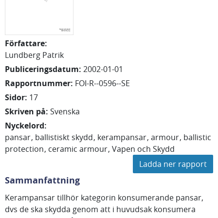
Författare
:
Lundberg Patrik
Publiceringsdatum
:
2002-01-01
Rapportnummer
:
FOI-R--0596--SE
Sidor
:
17
Skriven på
:
Svenska
Nyckelord
:
pansar
ballistiskt skydd
kerampansar
armour
ballistic
protection
ceramic armour
Vapen och Skydd
Ladda ner rapport
Sammanfattning
Kerampansar tillhör kategorin konsumerande pansar,
dvs de ska skydda genom att i huvudsak konsumera