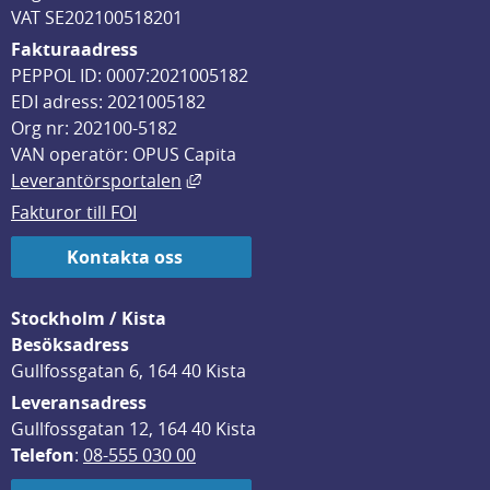
VAT SE202100518201
Fakturaadress
PEPPOL ID: 0007:2021005182
EDI adress: 2021005182
Org nr: 202100-5182
VAN operatör: OPUS Capita
Länk till annan webbplats, öppnas i
Leverantörsportalen
Fakturor till FOI
Kontakta oss
Stockholm / Kista
Besöksadress
Gullfossgatan 6, 164 40 Kista
Leveransadress
Gullfossgatan 12, 164 40 Kista
Telefon
: 
08-555 030 00