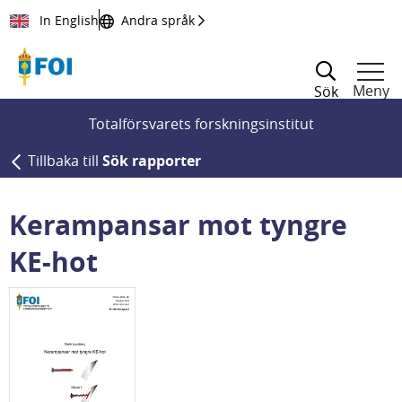
Till innehållet
In English
Andra språk
Meny
Sök
Totalförsvarets forskningsinstitut
Tillbaka till
Sök rapporter
Kerampansar mot tyngre
KE-hot