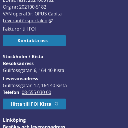
EDI adress: 2021005182
Org nr: 202100-5182
VAN operatör: OPUS Capita
Länk till annan webbplats, öppnas i
Leverantörsportalen
Fakturor till FOI
Kontakta oss
Stockholm / Kista
Besöksadress
Gullfossgatan 6, 164 40 Kista
Leveransadress
Gullfossgatan 12, 164 40 Kista
Telefon
: 
08-555 030 00
Hitta till FOI Kista
Linköping
Besöks- och leveransadress