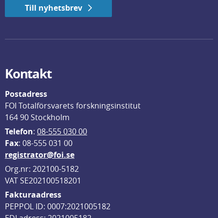
Till nyhetsbrev
Kontakt
Postadress
FOI Totalförsvarets forskningsinstitut
164 90 Stockholm
Telefon
: 
08-555 030 00
F
ax
: 08-555 031 00
registrator@foi.se
Org.nr: 202100-5182
VAT SE202100518201
Fakturaadress
PEPPOL ID: 0007:2021005182