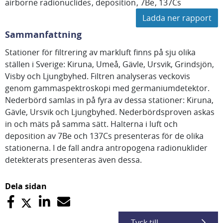
airborne radionuclides
deposition
7Be
137Cs
Ladda ner rapport
Sammanfattning
Stationer för filtrering av markluft finns på sju olika
ställen i Sverige: Kiruna, Umeå, Gävle, Ursvik, Grindsjön,
Visby och Ljungbyhed. Filtren analyseras veckovis
genom gammaspektroskopi med germaniumdetektor.
Nederbörd samlas in på fyra av dessa stationer: Kiruna,
Gävle, Ursvik och Ljungbyhed. Nederbördsproven askas
in och mäts på samma sätt. Halterna i luft och
deposition av 7Be och 137Cs presenteras för de olika
stationerna. I de fall andra antropogena radionuklider
detekterats presenteras även dessa.
Dela sidan
Tyck till