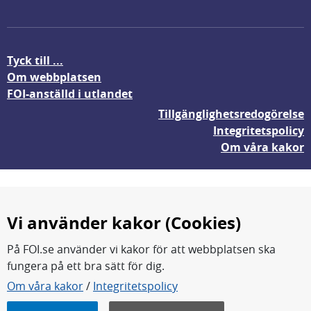
Tyck till ...
Om webbplatsen
FOI-anställd i utlandet
Tillgänglighetsredogörelse
Integritetspolicy
Om våra kakor
Vi använder kakor (Cookies)
På FOI.se använder vi kakor för att webbplatsen ska
fungera på ett bra sätt för dig.
FOI forskar för en säkrare värld.
Om våra kakor
/
Integritetspolicy
FOI:s kärnverksamhet är forskning, metod- och
teknikutveckling samt analyser och studier.