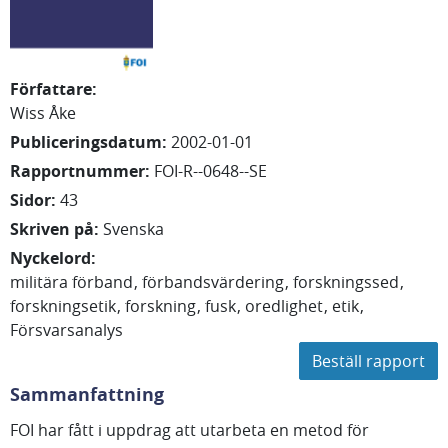
Författare
:
Wiss Åke
Publiceringsdatum
:
2002-01-01
Rapportnummer
:
FOI-R--0648--SE
Sidor
:
43
Skriven på
:
Svenska
Nyckelord
:
militära förband
förbandsvärdering
forskningssed
forskningsetik
forskning
fusk
oredlighet
etik
Försvarsanalys
Beställ rapport
Sammanfattning
FOI har fått i uppdrag att utarbeta en metod för