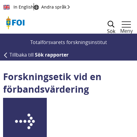
Till innehållet
In English
Andra språk
Meny
Sök
Totalförsvarets forskningsinstitut
Tillbaka till
Sök rapporter
Forskningsetik vid en
förbandsvärdering