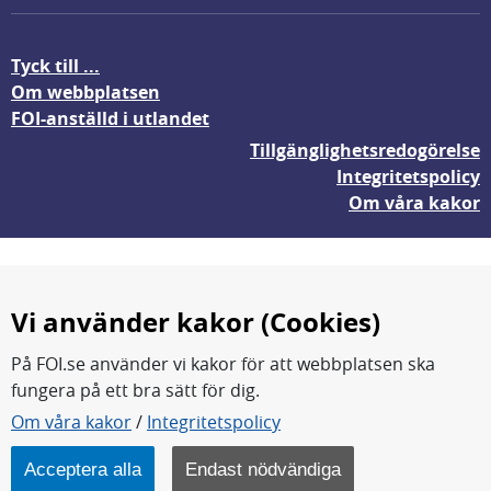
Tyck till ...
Om webbplatsen
FOI-anställd i utlandet
Tillgänglighetsredogörelse
Integritetspolicy
Om våra kakor
Vi använder kakor (Cookies)
På FOI.se använder vi kakor för att webbplatsen ska
fungera på ett bra sätt för dig.
FOI forskar för en säkrare värld.
Om våra kakor
/
Integritetspolicy
FOI:s kärnverksamhet är forskning, metod- och
teknikutveckling samt analyser och studier.
Acceptera alla
Endast nödvändiga
Myndigheten ligger under Försvarsdepartementet.