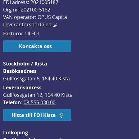
EDI adress: 2021005182
Org nr: 202100-5182
VAN operatör: OPUS Capita
Länk till annan webbplats, öppnas i
Leverantörsportalen
Fakturor till FOI
Kontakta oss
Stockholm / Kista
Besöksadress
Gullfossgatan 6, 164 40 Kista
Leveransadress
Gullfossgatan 12, 164 40 Kista
Telefon
: 
08-555 030 00
Hitta till FOI Kista
Linköping