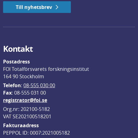
Till nyhetsbrev
Kontakt
Postadress
FOI Totalförsvarets forskningsinstitut
164 90 Stockholm
Telefon
: 
08-555 030 00
F
ax
: 08-555 031 00
registrator@foi.se
Org.nr: 202100-5182
VAT SE202100518201
Fakturaadress
PEPPOL ID: 0007:2021005182