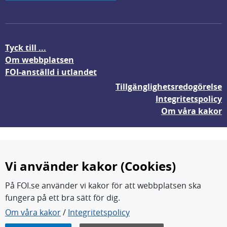
Tyck till ...
Om webbplatsen
FOI-anställd i utlandet
Tillgänglighetsredogörelse
Integritetspolicy
Om våra kakor
Vi använder kakor (Cookies)
På FOI.se använder vi kakor för att webbplatsen ska
fungera på ett bra sätt för dig.
FOI forskar för en säkrare värld.
Om våra kakor
/
Integritetspolicy
FOI:s kärnverksamhet är forskning, metod- och