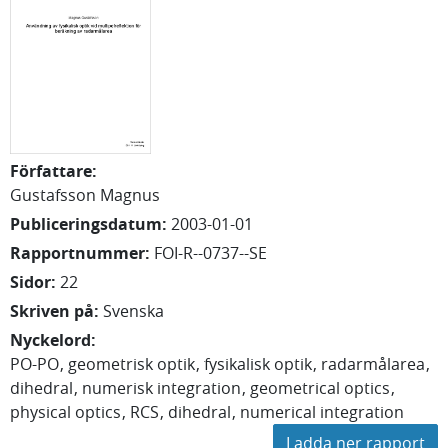
Författare
:
Gustafsson Magnus
Publiceringsdatum
:
2003-01-01
Rapportnummer
:
FOI-R--0737--SE
Sidor
:
22
Skriven på
:
Svenska
Nyckelord
:
PO-PO
geometrisk optik
fysikalisk optik
radarmålarea
dihedral
numerisk integration
geometrical optics
physical optics
RCS
dihedral
numerical integration
Ladda ner rapport