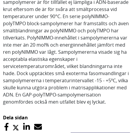
sampolymerer är för tillfället ej lämpliga i ADN-baserade
krut eftersom de är för svåra att smältprocessa vid
temperaturer under 90°C. En serie polyNIMMO-
polyTMPO block-sampolymerer har framställts och även
smältblandningar av polyNIMMO och polyTMPO har
tillverkats. PolyNIMMO-innehållet i sampolymererna var
inte mer än 20 mol% och energiinnehållet jämfört med
ren polyNIMMO var lågt. Sampolymererna visade sig ha
acceptabla elastiska egenskaper i
servicetemperaturområdet, vilket blandningarna inte
hade. Dock upptäcktes små exoterma fasomvandlingar i
sampolymererna i temperaturintervallet -15 - +5ºC, vilka
skulle kunna utgöra problem i matrisapplikationer med
ADN. En GAP-polyTMPO-sampolymerisation
genomfördes också men utfallet blev ej lyckat.
Dela sidan