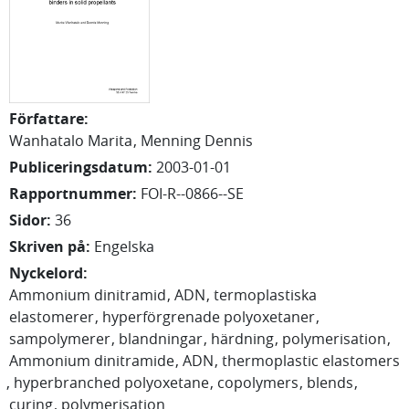
Författare
:
Wanhatalo Marita
Menning Dennis
Publiceringsdatum
:
2003-01-01
Rapportnummer
:
FOI-R--0866--SE
Sidor
:
36
Skriven på
:
Engelska
Nyckelord
:
Ammonium dinitramid
ADN
termoplastiska
elastomerer
hyperförgrenade polyoxetaner
sampolymerer
blandningar
härdning
polymerisation
Ammonium dinitramide
ADN
thermoplastic elastomers
hyperbranched polyoxetane
copolymers
blends
curing
polymerisation