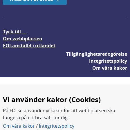
Tyck till ...
Om webbplatsen
FOI-anställd i utlandet
Tillgänglighetsredogörelse
Integritetspolicy
Om våra kakor
Vi använder kakor (Cookies)
På FOI.se använder vi kakor för att webbplatsen ska
fungera på ett bra sätt för dig.
FOI forskar för en säkrare värld.
Om våra kakor
/
Integritetspolicy
FOI:s kärnverksamhet är forskning, metod- och