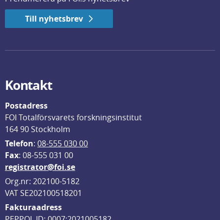
Till nyhetsbrev
Kontakt
Postadress
FOI Totalförsvarets forskningsinstitut
164 90 Stockholm
Telefon
: 
08-555 030 00
F
ax
: 08-555 031 00
registrator@foi.se
Org.nr: 202100-5182
VAT SE202100518201
Fakturaadress
PEPPOL ID: 0007:2021005182