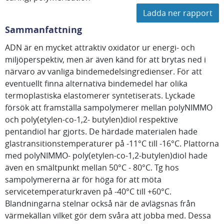
Ladda ner rapport
Sammanfattning
ADN är en mycket attraktiv oxidator ur energi- och
miljöperspektiv, men är även känd för att brytas ned i
närvaro av vanliga bindemedelsingredienser. För att
eventuellt finna alternativa bindemedel har olika
termoplastiska elastomerer syntetiserats. Lyckade
försök att framställa sampolymerer mellan polyNIMMO
och poly(etylen-co-1,2- butylen)diol respektive
pentandiol har gjorts. De härdade materialen hade
glastransitionstemperaturer på -11°C till -16°C. Plattorna
med polyNIMMO- poly(etylen-co-1,2-butylen)diol hade
även en smältpunkt mellan 50°C - 80°C. Tg hos
sampolymererna är för höga för att möta
servicetemperaturkraven på -40°C till +60°C.
Blandningarna stelnar också när de avlägsnas från
värmekällan vilket gör dem svåra att jobba med. Dessa