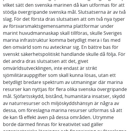
vilket sätt den svenska marinen då kan utformas för att
stödja övergripande svenska mål. Slutsatserna är av två
slag. För det första dras slutsatsen att om två nya typer
av försvarsmaktsgemensamma plattformar under
marint huvudmannaskap skall tillföras, skulle Sveriges
marina infrastruktur komma betydligt mera i fas med
den omvärld som nu avtecknar sig. En bättre bas för
svenskt säkerhetspolitiskt handlande skulle då följa. För
det andra dras slutsatsen att det, givet
omvärldsutvecklingen, inte endast är strikt
sjömilitärauppgifter som skall kunna lösas, utan ett
betydligt bredare spektrum av utmaningar där marina
resurser kan nyttjas för flera olika svenska övergripande
mål. Sjöfartsskydd, bistånd, humanitära insatser, skydd
av naturresurser och miljöskyddshänsyn är några av
dessa, om föreslagna marina resurser utformas så att
de kan få effekt även på dessa områden. Utrymme
borde därmed finnas för kreativitet vad gäller