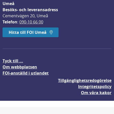
Umeå
Besöks- och leveransadress
Cementvägen 20, Umeå
Telefon
: 
090-10 66 00
Hitta till FOI Umeå
Tyck till ...
Om webbplatsen
FOI-anställd i utlandet
Tillgänglighetsredogörelse
Integritetspolicy
Om våra kakor