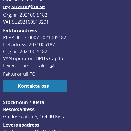
registrator@foi.se
Org.nr: 202100-5182
VAT SE202100518201
Fakturaadress
PEPPOL ID: 0007:2021005182
EDI adress: 2021005182
Org nr: 202100-5182
VAN operatör: OPUS Capita
Länk till annan webbplats, öppnas i
Leverantörsportalen
Fakturor till FOI
Kontakta oss
Stockholm / Kista
Besöksadress
Gullfossgatan 6, 164 40 Kista
Leveransadress