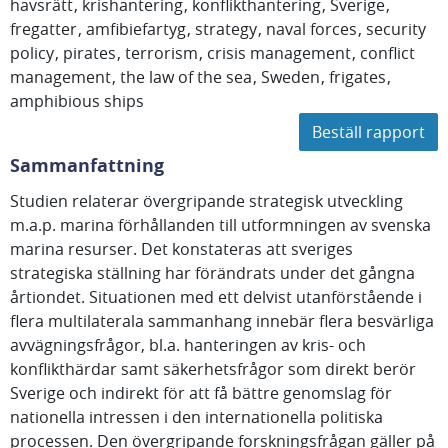
havsrätt
krishantering
konflikthantering
Sverige
fregatter
amfibiefartyg
strategy
naval forces
security
policy
pirates
terrorism
crisis management
conflict
management
the law of the sea
Sweden
frigates
amphibious ships
Beställ rapport
Sammanfattning
Studien relaterar övergripande strategisk utveckling
m.a.p. marina förhållanden till utformningen av svenska
marina resurser. Det konstateras att sveriges
strategiska ställning har förändrats under det gångna
årtiondet. Situationen med ett delvist utanförstående i
flera multilaterala sammanhang innebär flera besvärliga
avvägningsfrågor, bl.a. hanteringen av kris- och
konflikthärdar samt säkerhetsfrågor som direkt berör
Sverige och indirekt för att få bättre genomslag för
nationella intressen i den internationella politiska
processen. Den övergripande forskningsfrågan gäller på