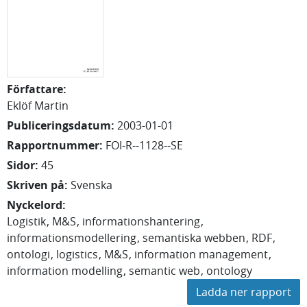
Författare
:
Eklöf Martin
Publiceringsdatum
:
2003-01-01
Rapportnummer
:
FOI-R--1128--SE
Sidor
:
45
Skriven på
:
Svenska
Nyckelord
:
Logistik
M&S
informationshantering
informationsmodellering
semantiska webben
RDF
ontologi
logistics
M&S
information management
information modelling
semantic web
ontology
Ladda ner rapport