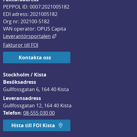
PEPPOL ID: 0007:2021005182
EDI adress: 2021005182
Org nr: 202100-5182
VAN operatör: OPUS Capita
Länk till annan webbplats, öppnas i
Leverantörsportalen
Fakturor till FOI
Kontakta oss
Stockholm / Kista
Besöksadress
Gullfossgatan 6, 164 40 Kista
Leveransadress
Gullfossgatan 12, 164 40 Kista
Telefon
: 
08-555 030 00
Hitta till FOI Kista