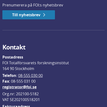
Prenumerera på FOI:s nyhetsbrev
Till nyhetsbrev
Kontakt
Postadress
FOI Totalförsvarets forskningsinstitut
164 90 Stockholm
Telefon
: 
08-555 030 00
F
ax
: 08-555 031 00
registrator@foi.se
Org.nr: 202100-5182
VAT SE202100518201
Fakturaadress