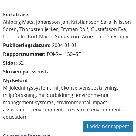
Författare
:
Ahlberg Mats
Johansson Jan
Kristiansson Sara
Nilsson
Sören
Thorpsten Jerker
Tryman Rolf
Gustafsson Eva
Lundholm Britt-Marie
Sundström Arne
Thurén Ronny
Publiceringsdatum
:
2004-01-01
Rapportnummer
:
FOI-R--1130--SE
Sidor
:
32
Skriven på
:
Svenska
Nyckelord
:
Miljöledningssystem
miljökonsekvensbeskrivning
miljöforskning
miljöutbildning
environmental
management systems
environmental impact
assessment
environmental research
environmental
education
Ladda ner rapport