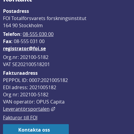
Postadress
FOI Totalförsvarets forskningsinstitut
164 90 Stockholm
Telefon
: 
08-555 030 00
F
ax
: 08-555 031 00
registrator@foi.se
Org.nr: 202100-5182
VAT SE202100518201
Fakturaadress
PEPPOL ID: 0007:2021005182
EDI adress: 2021005182
Org nr: 202100-5182
VAN operatör: OPUS Capita
Länk till annan webbplats, öppnas i
Leverantörsportalen
Fakturor till FOI
Kontakta oss