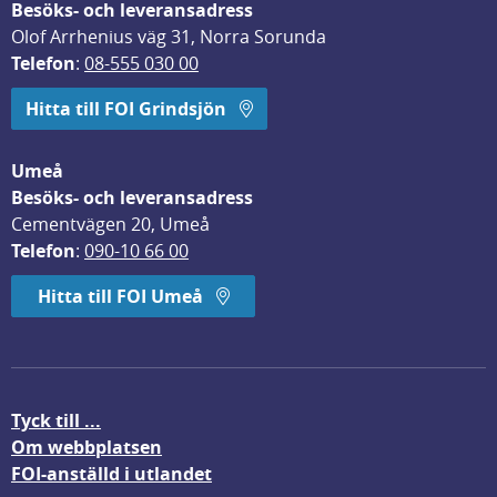
Besöks- och leveransadress
Olof Arrhenius väg 31, Norra Sorunda
Telefon
: 
08-555 030 00
Hitta till FOI Grindsjön
Umeå
Besöks- och leveransadress
Cementvägen 20, Umeå
Telefon
: 
090-10 66 00
Hitta till FOI Umeå
Tyck till ...
Om webbplatsen
FOI-anställd i utlandet