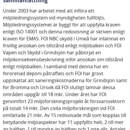
Sammanfattning
Under 2003 har arbetet med att införa ett
miljöledningssystem vid myndigheten fullföljts.
Miljöledningssystemet är byggt för att uppfylla kraven
enligt ISO 14001 och denna redovisning är skriven enligt
kraven för EMAS. FOI NBC-skydd i Umeå har inlämnat en
frivillig ansökan om tillstånd enligt miljöbalken och FOI
Vapen och Skydd i Grindsjön har påbörjat en
miljökonsekvensbeskrivning inför ansökan om tillstånd
enligt miljöbalken. I samband med denna har en
förorenad deponi påträffats och FOI har grovt
uppskattat att saneringskostnaderna för Grindsjön samt
för Bromma och Ursvik då FOI slutligt lämnar dessa
områden uppgår till 18 mkr. Under året har FOI
genomfört 23 miljöforskningsprojekt åt försvarssektorn
på totalt 14 mkr. Den civila miljöforskningen vid FOI
omfattade 21 mkr. Av 15 redovisade mål som kopplas till
betydande miljöaspekter har 11 uppfyllts helt, 2 till mer
än hälften, 1 till mindre än hälften och 1 inte alls. Antalet