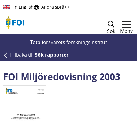
Till innehållet
In English
Andra språk
Meny
Sök
Totalförsvarets forskningsinstitut
Tillbaka till
Sök rapporter
FOI Miljöredovisning 2003