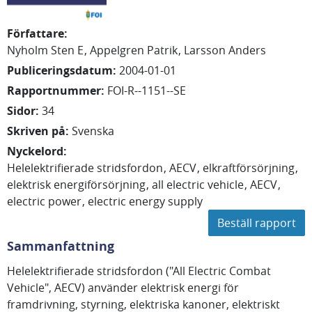
Författare
:
Nyholm Sten E
Appelgren Patrik
Larsson Anders
Publiceringsdatum
:
2004-01-01
Rapportnummer
:
FOI-R--1151--SE
Sidor
:
34
Skriven på
:
Svenska
Nyckelord
:
Helelektrifierade stridsfordon
AECV
elkraftförsörjning
elektrisk energiförsörjning
all electric vehicle
AECV
electric power
electric energy supply
Beställ rapport
Sammanfattning
Helelektrifierade stridsfordon ("All Electric Combat
Vehicle", AECV) använder elektrisk energi för
framdrivning, styrning, elektriska kanoner, elektriskt