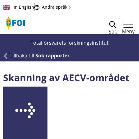
Till innehållet
In English
Andra språk
Meny
Sök
Totalförsvarets forskningsinstitut
Tillbaka till
Sök rapporter
Skanning av AECV-området