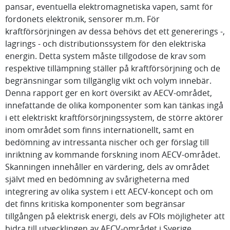
pansar, eventuella elektromagnetiska vapen, samt för
fordonets elektronik, sensorer m.m. För
kraftförsörjningen av dessa behövs det ett genererings -,
lagrings - och distributionssystem för den elektriska
energin. Detta system måste tillgodose de krav som
respektive tillämpning ställer på kraftförsörjning och de
begränsningar som tillgänglig vikt och volym innebär.
Denna rapport ger en kort översikt av AECV-området,
innefattande de olika komponenter som kan tänkas ingå
i ett elektriskt kraftförsörjningssystem, de större aktörer
inom området som finns internationellt, samt en
bedömning av intressanta nischer och ger förslag till
inriktning av kommande forskning inom AECV-området.
Skanningen innehåller en värdering, dels av området
självt med en bedömning av svårigheterna med
integrering av olika system i ett AECV-koncept och om
det finns kritiska komponenter som begränsar
tillgången på elektrisk energi, dels av FOIs möjligheter att
bidra till utvecklingen av AECV-området i Sverige.