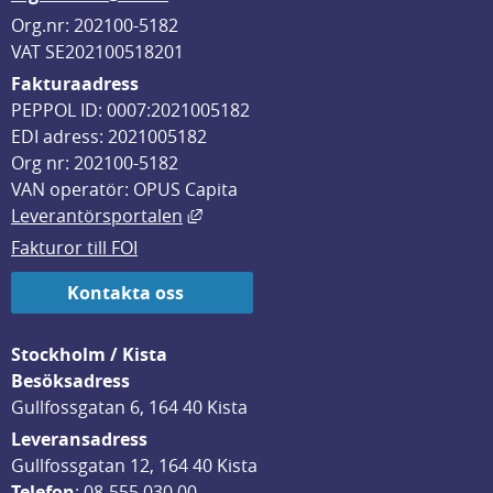
Org.nr: 202100-5182
VAT SE202100518201
Fakturaadress
PEPPOL ID: 0007:2021005182
EDI adress: 2021005182
Org nr: 202100-5182
VAN operatör: OPUS Capita
Länk till annan webbplats, öppnas i
Leverantörsportalen
Fakturor till FOI
Kontakta oss
Stockholm / Kista
Besöksadress
Gullfossgatan 6, 164 40 Kista
Leveransadress
Gullfossgatan 12, 164 40 Kista
Telefon
: 
08-555 030 00