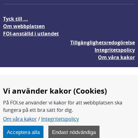
Tyck till ...
Om webbplatsen
FOI-anställd i utlandet
Tillgänglighetsredogörelse
Integritetspolicy
Om våra kakor
Vi använder kakor (Cookies)
På FOI.se använder vi kakor för att webbplatsen ska
fungera på ett bra sätt för dig.
FOI forskar för en säkrare värld.
Om våra kakor
/
Integritetspolicy
FOI:s kärnverksamhet är forskning, metod- och
teknikutveckling samt analyser och studier.
Acceptera alla
Endast nödvändiga
Myndigheten ligger under Försvarsdepartementet.