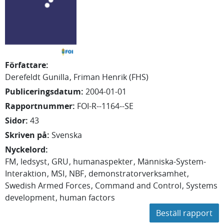
Författare
:
Derefeldt Gunilla
Friman Henrik (FHS)
Publiceringsdatum
:
2004-01-01
Rapportnummer
:
FOI-R--1164--SE
Sidor
:
43
Skriven på
:
Svenska
Nyckelord
:
FM
ledsyst
GRU
humanaspekter
Människa-System-
Interaktion
MSI
NBF
demonstratorverksamhet
Swedish Armed Forces
Command and Control
Systems
development
human factors
Beställ rapport