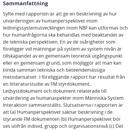
Sammanfattning
Syfte med rapporten är att ge en beskrivning av hur
utvärderingen av humanperspektivet inom
ledningssystemutvecklingen inom NBF kan utformas och
hur humanfrågorna ska behandlas med beaktandet av
de tekniska perspektiven. En av de svårigheter som
föreligger vid mätningar på system av system nivån är
tillskapandet av en gemensam teoretisk utgångspunkt
eller en gemensam grund, som möjliggör att man kan
binda samman tekniska och beteendemässiga
metodansatser. I föreliggande rapport har resultat från
en litteraturstudie av FM styrdokument,
Ledsystdokument och dokument relaterade till
utvärdering av humanaspekter inom Människa-System
Interaktion sammanställts. Slutsatserna i rapporten är
att (a) Humanperspektivet saknar beskrivning i de
styrande FM dokumenten (b) Humanperspektivet bör
ses utifrån individ, grupp och organisationsnivå (c) Det