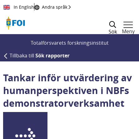
Till innehållet
In English
Andra språk
Meny
Sök
Totalförsvarets forskningsinstitut
Tillbaka till
Sök rapporter
Tankar inför utvärdering av
humanperspektiven i NBFs
demonstratorverksamhet