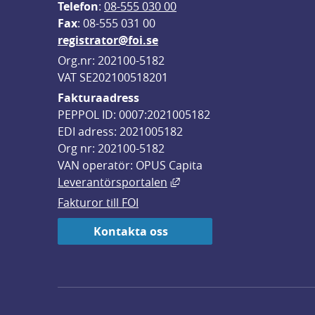
Telefon
: 
08-555 030 00
F
ax
: 08-555 031 00
registrator@foi.se
Org.nr: 202100-5182
VAT SE202100518201
Fakturaadress
PEPPOL ID: 0007:2021005182
EDI adress: 2021005182
Org nr: 202100-5182
VAN operatör: OPUS Capita
Länk till annan webbplats,
Leverantörsportalen
Fakturor till FOI
Kontakta oss