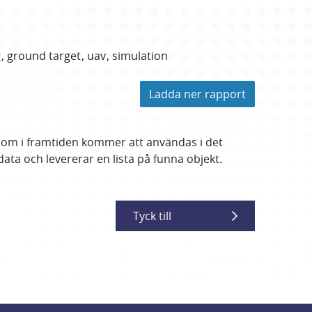
g
ground target
uav
simulation
Ladda ner rapport
som i framtiden kommer att användas i det
ata och levererar en lista på funna objekt.
Tyck till