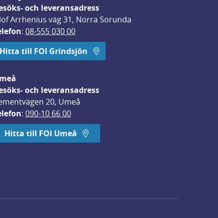
esöks- och leveransadress
lof Arrhenius väg 31, Norra Sorunda
elefon
: 
08-555 030 00
Hitta till FOI Grindsjön
meå
esöks- och leveransadress
ementvägen 20, Umeå
elefon
: 
090-10 66 00
Hitta till FOI Umeå