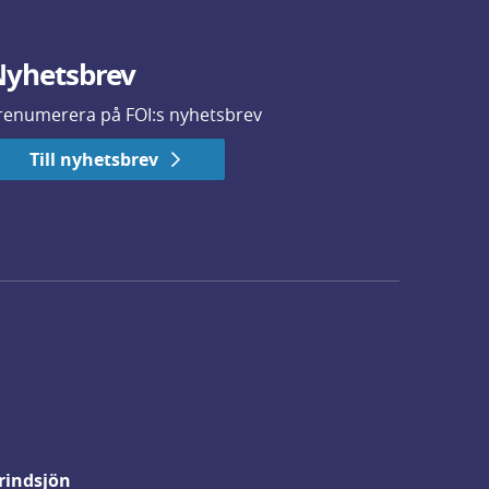
yhetsbrev
renumerera på FOI:s nyhetsbrev
Till nyhetsbrev
rindsjön