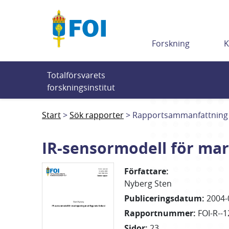
Till innehållet
Forskning
K
Totalförsvarets 
forskningsinstitut
Start
Sök rapporter
Rapportsammanfattning
IR-sensormodell för ma
Författare
:
Nyberg Sten
Publiceringsdatum
:
2004-
Rapportnummer
:
FOI-R--1
Sidor
:
23