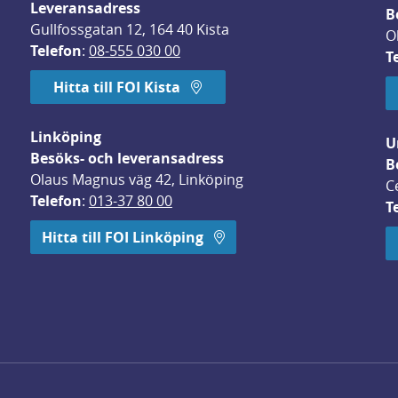
Leveransadress
B
Gullfossgatan 12, 164 40 Kista
O
Telefon
: 
08-555 030 00
T
Hitta till FOI Kista
Linköping
U
Besöks- och leveransadress
B
Olaus Magnus väg 42, Linköping
C
Telefon
: 
013-37 80 00
T
 öppnas i nytt fönster.
Hitta till FOI Linköping