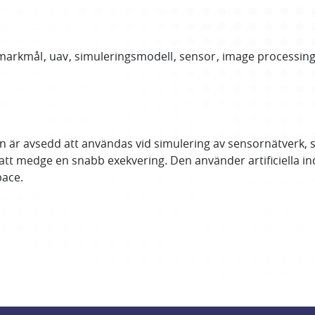
markmål
uav
simuleringsmodell
sensor
image processin
n är avsedd att användas vid simulering av sensornätverk, 
att medge en snabb exekvering. Den använder artificiella ind
pace.