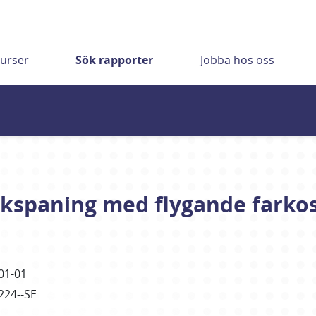
urser
Sök rapporter
Jobba hos oss
rkspaning med flygande farko
01-01
224--SE