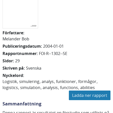
Författare
:
Melander Bob
Publiceringsdatum
:
2004-01-01
Rapportnummer
:
FOI-R--1302--SE
Sidor
:
29
Skriven på
:
Svenska
Nyckelord
:
Logistik
simulering
analys
funktioner
förmågor
logistics
simulation
analysis
functions
abilities
Ladda ner rapport
Sammanfattning
Denna rapport är resultatet en förstudie som utförts på