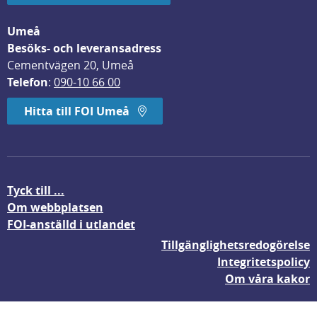
Umeå
Besöks- och leveransadress
Cementvägen 20, Umeå
Telefon
: 
090-10 66 00
Hitta till FOI Umeå
Tyck till ...
Om webbplatsen
FOI-anställd i utlandet
Tillgänglighetsredogörelse
Integritetspolicy
Om våra kakor