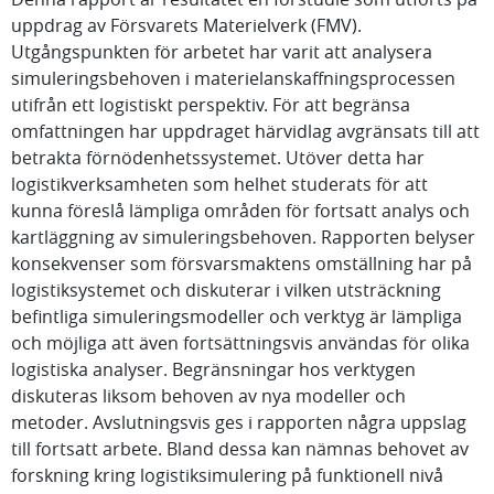
uppdrag av Försvarets Materielverk (FMV).
Utgångspunkten för arbetet har varit att analysera
simuleringsbehoven i materielanskaffningsprocessen
utifrån ett logistiskt perspektiv. För att begränsa
omfattningen har uppdraget härvidlag avgränsats till att
betrakta förnödenhetssystemet. Utöver detta har
logistikverksamheten som helhet studerats för att
kunna föreslå lämpliga områden för fortsatt analys och
kartläggning av simuleringsbehoven. Rapporten belyser
konsekvenser som försvarsmaktens omställning har på
logistiksystemet och diskuterar i vilken utsträckning
befintliga simuleringsmodeller och verktyg är lämpliga
och möjliga att även fortsättningsvis användas för olika
logistiska analyser. Begränsningar hos verktygen
diskuteras liksom behoven av nya modeller och
metoder. Avslutningsvis ges i rapporten några uppslag
till fortsatt arbete. Bland dessa kan nämnas behovet av
forskning kring logistiksimulering på funktionell nivå