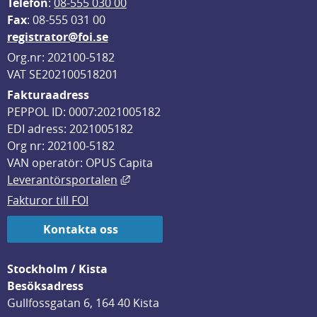
Telefon
: 
08-555 030 00
F
ax
: 08-555 031 00
registrator@foi.se
Org.nr: 202100-5182
VAT SE202100518201
Fakturaadress
PEPPOL ID: 0007:2021005182
EDI adress: 2021005182
Org nr: 202100-5182
VAN operatör: OPUS Capita
Länk till annan webbplats, öppnas i
Leverantörsportalen
Fakturor till FOI
Kontakta oss
Stockholm / Kista
Besöksadress
Gullfossgatan 6, 164 40 Kista