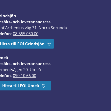
rindsjön
esöks- och leveransadress
lof Arrhenius väg 31, Norra Sorunda
elefon
: 
08-555 030 00
Hitta till FOI Grindsjön
meå
esöks- och leveransadress
ementvägen 20, Umeå
elefon
: 
090-10 66 00
Hitta till FOI Umeå