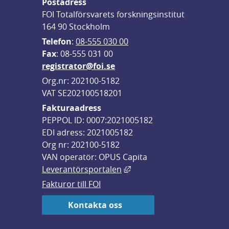
Postadress
FOI Totalförsvarets forskningsinstitut
164 90 Stockholm
Telefon
: 
08-555 030 00
F
ax
: 08-555 031 00
registrator@foi.se
Org.nr: 202100-5182
VAT SE202100518201
Fakturaadress
PEPPOL ID: 0007:2021005182
EDI adress: 2021005182
Org nr: 202100-5182
VAN operatör: OPUS Capita
Länk till annan webbplats,
Leverantörsportalen
Fakturor till FOI
Kontakta oss