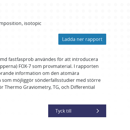
mposition
isotopic
Ladda ner rapport
md fastfasprob användes för att introducera
pperna) FOX-7 som provmaterial. I rapporten
vgörande information om den atomära
n som möjliggör sönderfallsstudier med större
r Thermo Graviometry, TG, och Differential
Tyck till