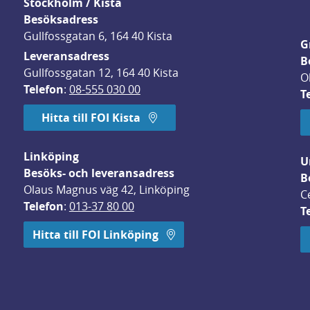
Stockholm / Kista
Besöksadress
Gullfossgatan 6, 164 40 Kista
G
Leveransadress
B
Gullfossgatan 12, 164 40 Kista
O
Telefon
: 
08-555 030 00
T
Hitta till FOI Kista
Linköping
U
Besöks- och leveransadress
B
Olaus Magnus väg 42, Linköping
C
Telefon
: 
013-37 80 00
T
 öppnas i nytt fönster.
Hitta till FOI Linköping