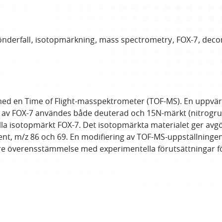
önderfall
isotopmärkning
mass spectrometry
FOX-7
deco
med en Time of Flight-masspektrometer (TOF-MS). En uppvär
 av FOX-7 användes både deuterad och 15N-märkt (nitrogru
lla isotopmärkt FOX-7. Det isotopmärkta materialet ger a
ent, m/z 86 och 69. En modifiering av TOF-MS-uppställninge
e överensstämmelse med experimentella förutsättningar fö