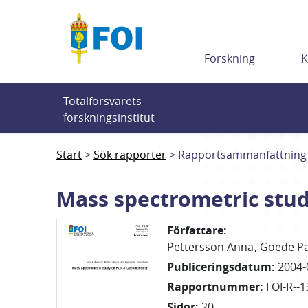
Till innehållet
Forskning
K
Totalförsvarets 
forskningsinstitut
Start
Sök rapporter
Rapportsammanfattning
Mass spectrometric stu
Författare
:
Pettersson Anna
Goede Pa
Publiceringsdatum
:
2004-
Rapportnummer
:
FOI-R--1
Sidor
:
20