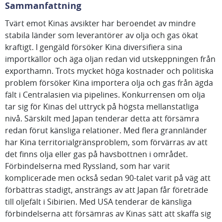
Sammanfattning
Tvärt emot Kinas avsikter har beroendet av mindre
stabila länder som leverantörer av olja och gas ökat
kraftigt. I gengäld försöker Kina diversifiera sina
importkällor och äga oljan redan vid utskeppningen från
exporthamn. Trots mycket höga kostnader och politiska
problem försöker Kina importera olja och gas från ägda
fält i Centralasien via pipelines. Konkurrensen om olja
tar sig för Kinas del uttryck på högsta mellanstatliga
nivå. Särskilt med Japan tenderar detta att försämra
redan förut känsliga relationer. Med flera grannländer
har Kina territorialgränsproblem, som förvärras av att
det finns olja eller gas på havsbottnen i området.
Förbindelserna med Ryssland, som har varit
komplicerade men också sedan 90-talet varit på väg att
förbättras stadigt, ansträngs av att Japan får företräde
till oljefält i Sibirien. Med USA tenderar de känsliga
förbindelserna att försämras av Kinas sätt att skaffa sig