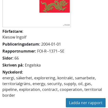
Författare
:
Kiesow Ingolf
Publiceringsdatum
:
2004-01-01
Rapportnummer
:
FOI-R--1371--SE
Sidor
:
66
Skriven på
:
Engelska
Nyckelord
:
energi
säkerhet
explorering
kontrakt
samarbete
territorialgräns
energy
security
supply
oil
gas
pipeline
exploration
contract
cooperation
territorial
border
Ladda ner rapport