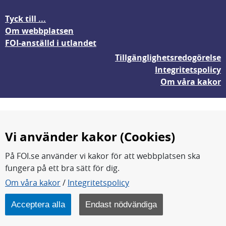
Tyck till ...
Om webbplatsen
FOI-anställd i utlandet
Tillgänglighetsredogörelse
Integritetspolicy
Om våra kakor
Vi använder kakor (Cookies)
På FOI.se använder vi kakor för att webbplatsen ska
fungera på ett bra sätt för dig.
FOI forskar för en säkrare värld.
Om våra kakor
/
Integritetspolicy
FOI:s kärnverksamhet är forskning, metod- och
teknikutveckling samt analyser och studier.
Acceptera alla
Endast nödvändiga
Myndigheten ligger under Försvarsdepartementet.