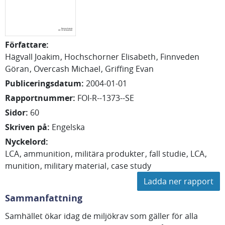
Författare
:
Hägvall Joakim
Hochschorner Elisabeth
Finnveden
Göran
Overcash Michael
Griffing Evan
Publiceringsdatum
:
2004-01-01
Rapportnummer
:
FOI-R--1373--SE
Sidor
:
60
Skriven på
:
Engelska
Nyckelord
:
LCA
ammunition
militära produkter
fall studie
LCA
munition
military material
case study
Ladda ner rapport
Sammanfattning
Samhället ökar idag de miljökrav som gäller för alla