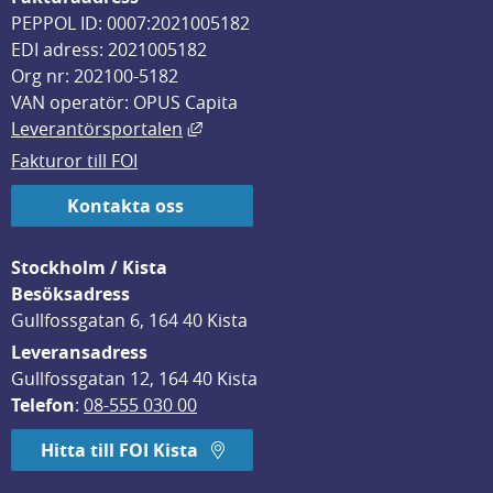
PEPPOL ID: 0007:2021005182
EDI adress: 2021005182
Org nr: 202100-5182
VAN operatör: OPUS Capita
Länk till annan webbplats, öppnas i
Leverantörsportalen
Fakturor till FOI
Kontakta oss
Stockholm / Kista
Besöksadress
Gullfossgatan 6, 164 40 Kista
Leveransadress
Gullfossgatan 12, 164 40 Kista
Telefon
: 
08-555 030 00
Hitta till FOI Kista