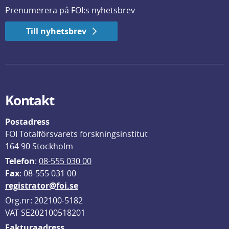
Prenumerera på FOI:s nyhetsbrev
Till nyhetsbrev
Kontakt
Postadress
FOI Totalförsvarets forskningsinstitut
164 90 Stockholm
Telefon
: 
08-555 030 00
F
ax
: 08-555 031 00
registrator@foi.se
Org.nr: 202100-5182
VAT SE202100518201
Fakturaadress