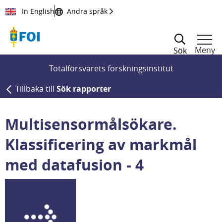
Till innehållet
In English
Andra språk
Meny
Sök
Totalförsvarets forskningsinstitut
Tillbaka till
Sök rapporter
Multisensormålsökare.
Klassificering av markmål
med datafusion - 4