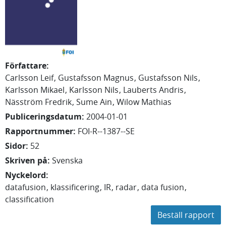
Författare
:
Carlsson Leif
Gustafsson Magnus
Gustafsson Nils
Karlsson Mikael
Karlsson Nils
Lauberts Andris
Näsström Fredrik
Sume Ain
Wilow Mathias
Publiceringsdatum
:
2004-01-01
Rapportnummer
:
FOI-R--1387--SE
Sidor
:
52
Skriven på
:
Svenska
Nyckelord
:
datafusion
klassificering
IR
radar
data fusion
classification
Beställ rapport