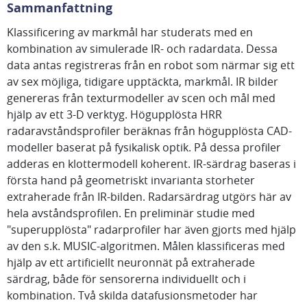
Sammanfattning
Klassificering av markmål har studerats med en
kombination av simulerade IR- och radardata. Dessa
data antas registreras från en robot som närmar sig ett
av sex möjliga, tidigare upptäckta, markmål. IR bilder
genereras från texturmodeller av scen och mål med
hjälp av ett 3-D verktyg. Högupplösta HRR
radaravståndsprofiler beräknas från högupplösta CAD-
modeller baserat på fysikalisk optik. På dessa profiler
adderas en klottermodell koherent. IR-särdrag baseras i
första hand på geometriskt invarianta storheter
extraherade från IR-bilden. Radarsärdrag utgörs här av
hela avståndsprofilen. En preliminär studie med
"superupplösta" radarprofiler har även gjorts med hjälp
av den s.k. MUSIC-algoritmen. Målen klassificeras med
hjälp av ett artificiellt neuronnät på extraherade
särdrag, både för sensorerna individuellt och i
kombination. Två skilda datafusionsmetoder har