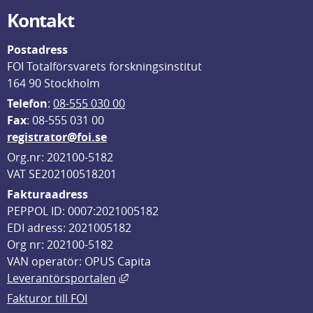
Kontakt
Postadress
FOI Totalförsvarets forskningsinstitut
164 90 Stockholm
Telefon
: 
08-555 030 00
F
ax
: 08-555 031 00
registrator@foi.se
Org.nr: 202100-5182
VAT SE202100518201
Fakturaadress
PEPPOL ID: 0007:2021005182
EDI adress: 2021005182
Org nr: 202100-5182
VAN operatör: OPUS Capita
Länk till annan webbplats, öppnas i
Leverantörsportalen
Fakturor till FOI