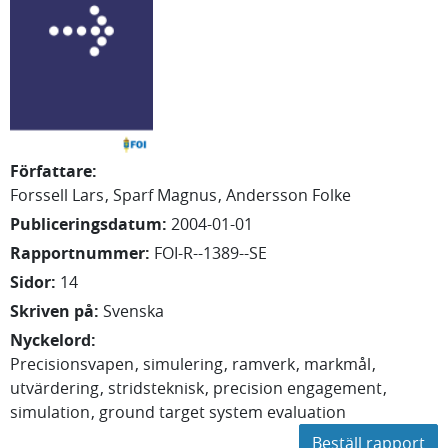
Författare
:
Forssell Lars
Sparf Magnus
Andersson Folke
Publiceringsdatum
:
2004-01-01
Rapportnummer
:
FOI-R--1389--SE
Sidor
:
14
Skriven på
:
Svenska
Nyckelord
:
Precisionsvapen
simulering
ramverk
markmål
utvärdering
stridsteknisk
precision engagement
simulation
ground target system evaluation
Beställ rapport