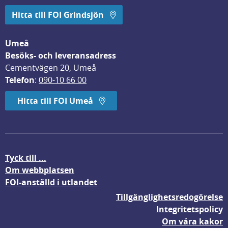
Hitta till FOI Grindsjön
Umeå
Besöks- och leveransadress
Cementvägen 20, Umeå
Telefon
: 
090-10 66 00
Hitta till FOI Umeå
Tyck till ...
Om webbplatsen
FOI-anställd i utlandet
Tillgänglighetsredogörelse
Integritetspolicy
Om våra kakor