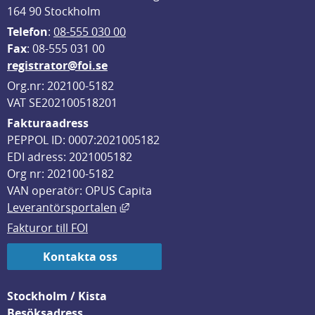
164 90 Stockholm
Telefon
: 
08-555 030 00
F
ax
: 08-555 031 00
registrator@foi.se
Org.nr: 202100-5182
VAT SE202100518201
Fakturaadress
PEPPOL ID: 0007:2021005182
EDI adress: 2021005182
Org nr: 202100-5182
VAN operatör: OPUS Capita
Länk till annan webbplats, öppnas i
Leverantörsportalen
Fakturor till FOI
Kontakta oss
Stockholm / Kista
Besöksadress