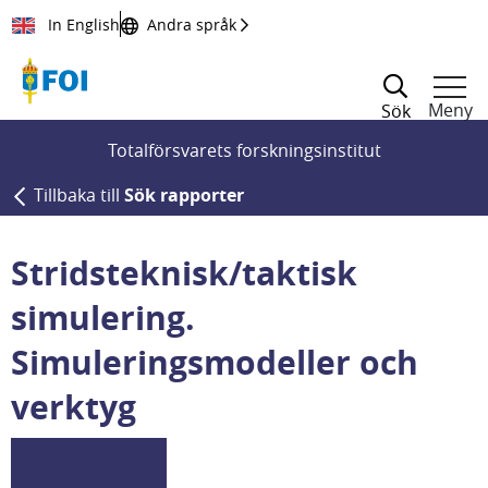
Till innehållet
In English
Andra språk
Meny
Sök
Totalförsvarets forskningsinstitut
Tillbaka till
Sök rapporter
Stridsteknisk/taktisk
simulering.
Simuleringsmodeller och
verktyg