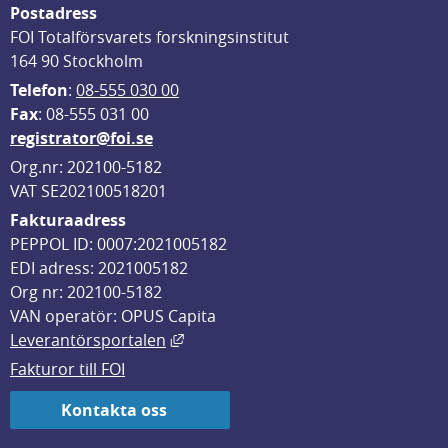
Postadress
FOI Totalförsvarets forskningsinstitut
164 90 Stockholm
Telefon
: 
08-555 030 00
F
ax
: 08-555 031 00
registrator@foi.se
Org.nr: 202100-5182
VAT SE202100518201
Fakturaadress
PEPPOL ID: 0007:2021005182
EDI adress: 2021005182
Org nr: 202100-5182
VAN operatör: OPUS Capita
Länk till annan webbplats, öppnas i
Leverantörsportalen
Fakturor till FOI
Kontakta oss