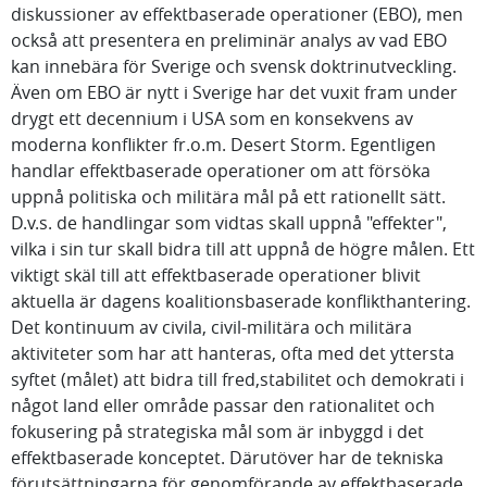
diskussioner av effektbaserade operationer (EBO), men
också att presentera en preliminär analys av vad EBO
kan innebära för Sverige och svensk doktrinutveckling.
Även om EBO är nytt i Sverige har det vuxit fram under
drygt ett decennium i USA som en konsekvens av
moderna konflikter fr.o.m. Desert Storm. Egentligen
handlar effektbaserade operationer om att försöka
uppnå politiska och militära mål på ett rationellt sätt.
D.v.s. de handlingar som vidtas skall uppnå "effekter",
vilka i sin tur skall bidra till att uppnå de högre målen. Ett
viktigt skäl till att effektbaserade operationer blivit
aktuella är dagens koalitionsbaserade konflikthantering.
Det kontinuum av civila, civil-militära och militära
aktiviteter som har att hanteras, ofta med det yttersta
syftet (målet) att bidra till fred,stabilitet och demokrati i
något land eller område passar den rationalitet och
fokusering på strategiska mål som är inbyggd i det
effektbaserade konceptet. Därutöver har de tekniska
förutsättningarna för genomförande av effektbaserade