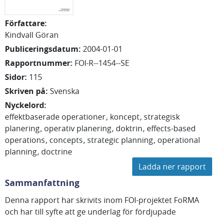
Författare
:
Kindvall Göran
Publiceringsdatum
:
2004-01-01
Rapportnummer
:
FOI-R--1454--SE
Sidor
:
115
Skriven på
:
Svenska
Nyckelord
:
effektbaserade operationer
koncept
strategisk
planering
operativ planering
doktrin
effects-based
operations
concepts
strategic planning
operational
planning
doctrine
Ladda ner rapport
Sammanfattning
Denna rapport har skrivits inom FOI-projektet FoRMA
och har till syfte att ge underlag för fördjupade