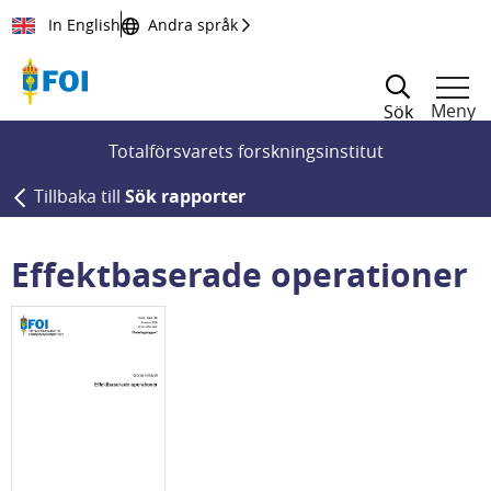
Till innehållet
In English
Andra språk
Meny
Sök
Totalförsvarets forskningsinstitut
Tillbaka till
Sök rapporter
Effektbaserade operationer