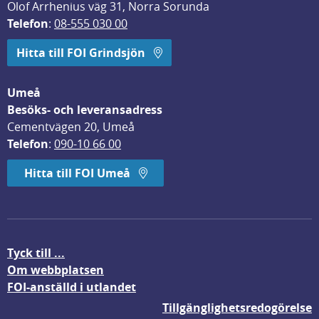
Olof Arrhenius väg 31, Norra Sorunda
Telefon
: 
08-555 030 00
Hitta till FOI Grindsjön
Umeå
Besöks- och leveransadress
Cementvägen 20, Umeå
Telefon
: 
090-10 66 00
Hitta till FOI Umeå
Tyck till ...
Om webbplatsen
FOI-anställd i utlandet
Tillgänglighetsredogörelse