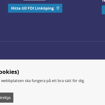
T
 öppnas i nytt fönster.
Hitta till FOI Linköping
ookies)
t webbplatsen ska fungera på ett bra sätt för dig.
d.
ning, metod- och teknikutveckling samt analyser och studie
ändiga
rsvarsdepartementet.