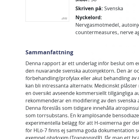
Skriven på
:
Svenska
Nyckelord
:
Nervgasmotmedel
autoinj
countermeasures
nerve a
Sammanfattning
Denna rapport är ett underlag inför beslut om er
den nuvarande svenska autoinjektorn. Den är ock
förbehandling/profylax eller akut behandling av 
kan bli intressanta alternativ. Medicinskt plås
en översikt avseende kommersiellt tillgängliga a
rekommenderar en modifiering av den svenska a
Denna föreslås som tidigare innehålla atropinsul
som torrsubstans. En kramplösande bensodiazepin
experimentella belägg för att H-oximerna ger de
för HLö-7 finns ej samma goda dokumentation som
exempel obidoxim (Toxogonin(R), får man ett b