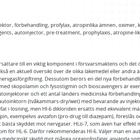
ektor
förbehandling
profylax
atropinlika ämnen
oximer
gents
autoinjector
pre-treatment
prophylaxis
atropine-li
sättare till en viktig komponent i försvarsmaktens och det 
så en aktuell översikt över de olika läkemedel eller andra 
nervgasförgiftning. Dessutom berörs en del nya förbehandli
ter med skopolamin och fysostigmin och bioscavengers är e
utoinjektorer och ett antal länders medicinska förbehandlin
utoinktorn (tvåkammars-dry/wet) med bevarande av injekt
fat i lösning, men Hl-6 dikloriden ersätts med ekvivalent mä
, exempelvis avizafon (pro-drug till diazepam), föreslås o
t bästa skyddet mot nervgaser. HLö-7, som även har effekt
 för HL-6. Därför rekommenderas Hl-6. Väljer man en autoi
ra medicinskt skydd mot många organofosfater använda som