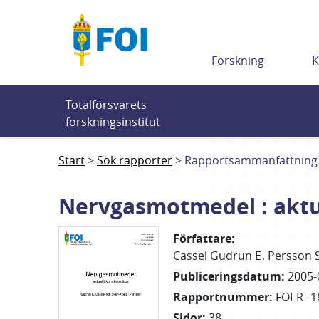
Till innehållet
Forskning
K
Totalförsvarets 
forskningsinstitut
Start
Sök rapporter
Rapportsammanfattning
Nervgasmotmedel : aktu
Författare
:
Cassel Gudrun E
Persson 
Publiceringsdatum
:
2005-
Rapportnummer
:
FOI-R--1
Sidor
:
38