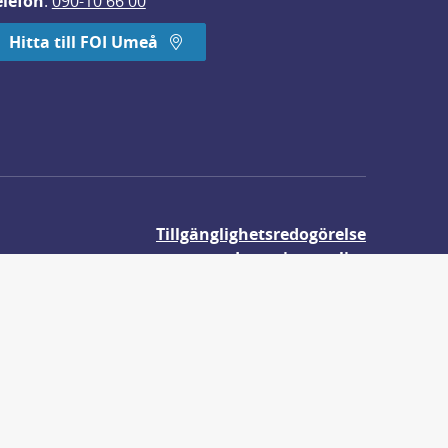
elefon
: 
090-10 66 00
Hitta till FOI Umeå
Tillgänglighetsredogörelse
Integritetspolicy
Om våra kakor
r.