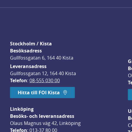
Stockholm / Kista
Besöksadress
Gullfossgatan 6, 164 40 Kista
G
Leveransadress
B
Gullfossgatan 12, 164 40 Kista
O
Telefon
: 
08-555 030 00
T
Hitta till FOI Kista
Linköping
U
Besöks- och leveransadress
B
Olaus Magnus väg 42, Linköping
C
Telefon
: 
013-37 80 00