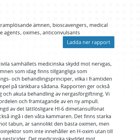
kramplösande ämnen
bioscavengers
medical
ke agents
oximes
anticonvulsants
Ladda ner rapport
civila samhällets medicinska skydd mot nervgas,
ämnen som idag finns tillgängliga som
ngs- och behandlingsprinciper, vilka i framtiden
xempel på tänkbara sådana. Rapporten ger också
g och akuta behandling av nergasförgiftning. Vi
ordelen och framtagande av en ny ampull.
ngd av det lättlösligare Hl-6 dimetansulfonat
ckså ingå i den våta kammaren. Det finns starka
 mot tabun, är sannolikt den bästa oximen, men
njektor som inte innehåller en H-oxim utan till
 pesticider. Det medicinska skyddet mot