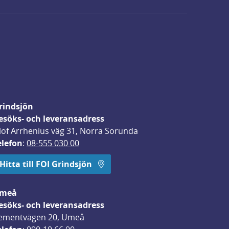
rindsjön
esöks- och leveransadress
lof Arrhenius väg 31, Norra Sorunda
elefon
: 
08-555 030 00
Hitta till FOI Grindsjön
meå
esöks- och leveransadress
ementvägen 20, Umeå