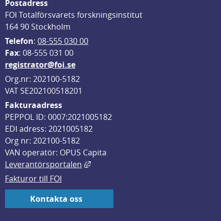
Postadress
FOI Totalförsvarets forskningsinstitut
164 90 Stockholm
Telefon
: 
08-555 030 00
F
ax
: 08-555 031 00
registrator@foi.se
Org.nr: 202100-5182
VAT SE202100518201
Fakturaadress
PEPPOL ID: 0007:2021005182
EDI adress: 2021005182
Org nr: 202100-5182
VAN operatör: OPUS Capita
Länk till annan webbplats, öppnas i
Leverantörsportalen
Fakturor till FOI
Kontakta oss