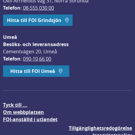
Olof Arrhenius väg 31, Norra Sorunda
Telefon
: 
08-555 030 00
Hitta till FOI Grindsjön
Umeå
Besöks- och leveransadress
Cementvägen 20, Umeå
Telefon
: 
090-10 66 00
Hitta till FOI Umeå
Tyck till ...
Om webbplatsen
FOI-anställd i utlandet
Tillgänglighetsredogörelse