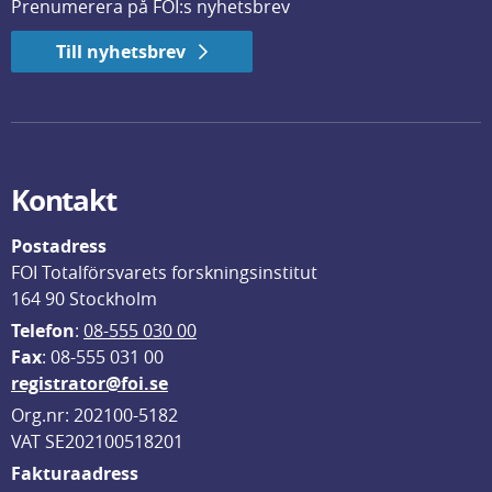
Prenumerera på FOI:s nyhetsbrev
Till nyhetsbrev
Kontakt
Postadress
FOI Totalförsvarets forskningsinstitut
164 90 Stockholm
Telefon
: 
08-555 030 00
F
ax
: 08-555 031 00
registrator@foi.se
Org.nr: 202100-5182
VAT SE202100518201
Fakturaadress