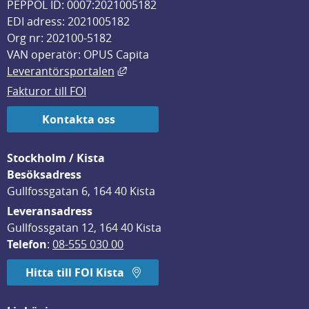
PEPPOL ID: 0007:2021005182
EDI adress: 2021005182
Org nr: 202100-5182
VAN operatör: OPUS Capita
Länk till annan webbplats, öppnas i
Leverantörsportalen
Fakturor till FOI
Kontakta oss
Stockholm / Kista
Besöksadress
Gullfossgatan 6, 164 40 Kista
Leveransadress
Gullfossgatan 12, 164 40 Kista
Telefon
: 
08-555 030 00
Hitta till FOI Kista