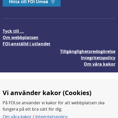
Hitta till FOI Umeå
Tyck till ...
Om webbplatsen
FOI-anställd i utlandet
Tillgänglighetsredogörelse
Integritetspolicy
Om våra kakor
Vi använder kakor (Cookies)
På FOI.se använder vi kakor för att webbplatsen ska
fungera på ett bra sätt för dig.
FOI forskar för en säkrare värld.
Om våra kakor
/
Integritetspolicy