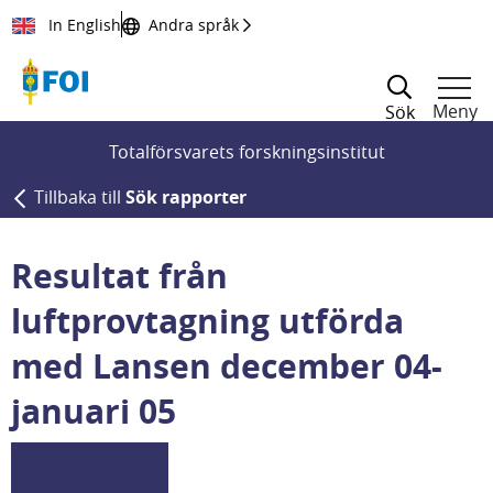
Till innehållet
In English
Andra språk
Meny
Sök
Totalförsvarets forskningsinstitut
Tillbaka till
Sök rapporter
Resultat från
luftprovtagning utförda
med Lansen december 04-
januari 05