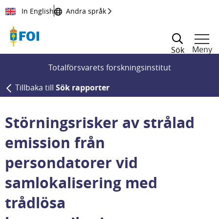
Till innehållet
In English
Andra språk
Meny
Sök
Totalförsvarets forskningsinstitut
Tillbaka till
Sök rapporter
Störningsrisker av strålad
emission från
persondatorer vid
samlokalisering med
trådlösa