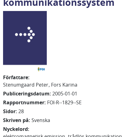
kommunikationssystem
Författare
:
Stenumgaard Peter
Fors Karina
Publiceringsdatum
:
2005-01-01
Rapportnummer
:
FOI-R--1829--SE
Sidor
:
28
Skriven på
:
Svenska
Nyckelord
:
elektromagnetisk emission
trådlös kommunikation