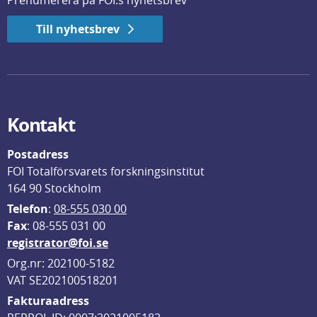
Prenumerera på FOI:s nyhetsbrev
Till nyhetsbrev
Kontakt
Postadress
FOI Totalförsvarets forskningsinstitut
164 90 Stockholm
Telefon
: 
08-555 030 00
F
ax
: 08-555 031 00
registrator@foi.se
Org.nr: 202100-5182
VAT SE202100518201
Fakturaadress