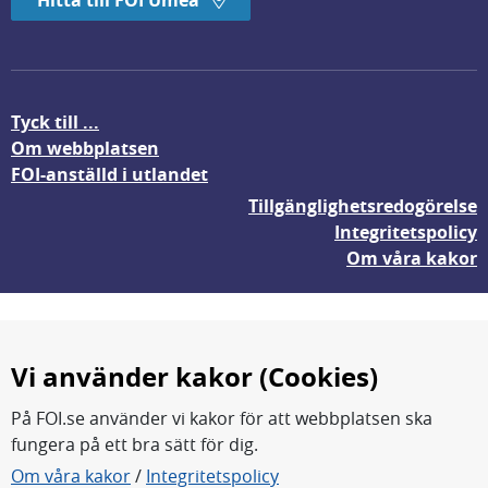
Hitta till FOI Umeå
Tyck till ...
Om webbplatsen
FOI-anställd i utlandet
Tillgänglighetsredogörelse
Integritetspolicy
Om våra kakor
Vi använder kakor (Cookies)
På FOI.se använder vi kakor för att webbplatsen ska
fungera på ett bra sätt för dig.
FOI forskar för en säkrare värld.
Om våra kakor
/
Integritetspolicy