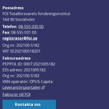
Postadress
FOI Totalförsvarets forskningsinstitut
164 90 Stockholm
Telefon
: 
08-555 030 00
F
ax
: 08-555 031 00
registrator@foi.se
Org.nr: 202100-5182
VAT SE202100518201
Fakturaadress
PEPPOL ID: 0007:2021005182
EDI adress: 2021005182
Org nr: 202100-5182
VAN operatör: OPUS Capita
Länk till annan webbplats, öppnas i
Leverantörsportalen
Fakturor till FOI
Kontakta oss