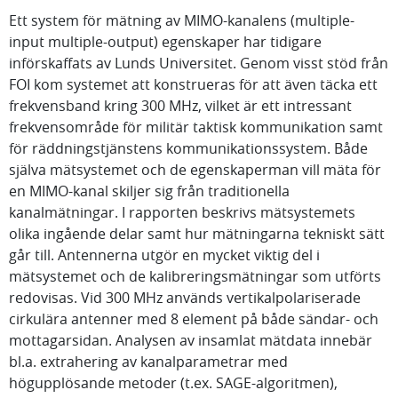
Ett system för mätning av MIMO-kanalens (multiple-
input multiple-output) egenskaper har tidigare
införskaffats av Lunds Universitet. Genom visst stöd från
FOI kom systemet att konstrueras för att även täcka ett
frekvensband kring 300 MHz, vilket är ett intressant
frekvensområde för militär taktisk kommunikation samt
för räddningstjänstens kommunikationssystem. Både
själva mätsystemet och de egenskaperman vill mäta för
en MIMO-kanal skiljer sig från traditionella
kanalmätningar. I rapporten beskrivs mätsystemets
olika ingående delar samt hur mätningarna tekniskt sätt
går till. Antennerna utgör en mycket viktig del i
mätsystemet och de kalibreringsmätningar som utförts
redovisas. Vid 300 MHz används vertikalpolariserade
cirkulära antenner med 8 element på både sändar- och
mottagarsidan. Analysen av insamlat mätdata innebär
bl.a. extrahering av kanalparametrar med
högupplösande metoder (t.ex. SAGE-algoritmen),