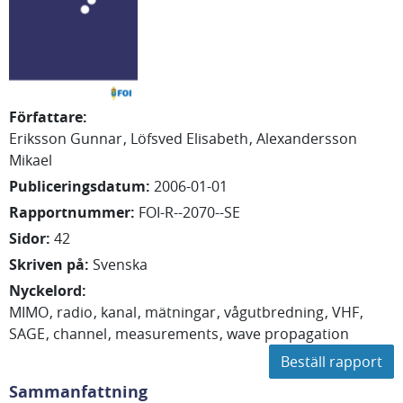
Författare
:
Eriksson Gunnar
Löfsved Elisabeth
Alexandersson
Mikael
Publiceringsdatum
:
2006-01-01
Rapportnummer
:
FOI-R--2070--SE
Sidor
:
42
Skriven på
:
Svenska
Nyckelord
:
MIMO
radio
kanal
mätningar
vågutbredning
VHF
SAGE
channel
measurements
wave propagation
Beställ rapport
Sammanfattning