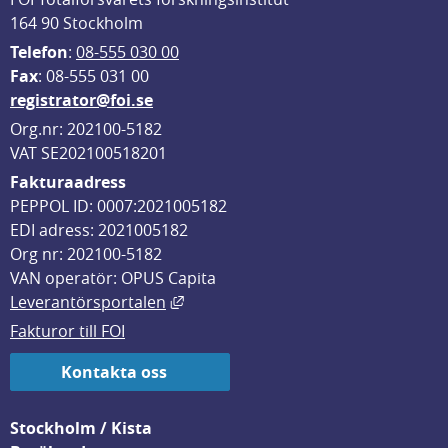
164 90 Stockholm
Telefon
: 
08-555 030 00
F
ax
: 08-555 031 00
registrator@foi.se
Org.nr: 202100-5182
VAT SE202100518201
Fakturaadress
PEPPOL ID: 0007:2021005182
EDI adress: 2021005182
Org nr: 202100-5182
VAN operatör: OPUS Capita
Länk till annan webbplats, öppnas i
Leverantörsportalen
Fakturor till FOI
Kontakta oss
Stockholm / Kista