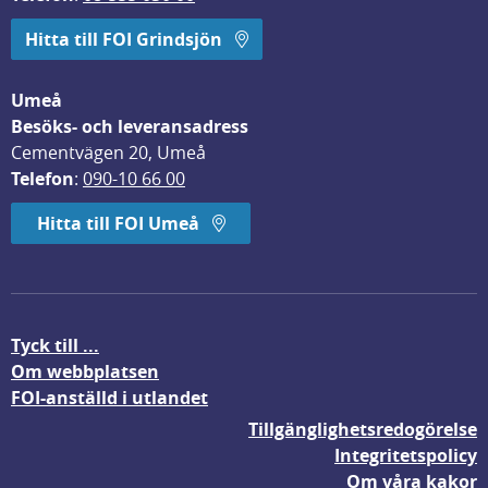
Hitta till FOI Grindsjön
Umeå
Besöks- och leveransadress
Cementvägen 20, Umeå
Telefon
: 
090-10 66 00
Hitta till FOI Umeå
Tyck till ...
Om webbplatsen
FOI-anställd i utlandet
Tillgänglighetsredogörelse
Integritetspolicy
Om våra kakor