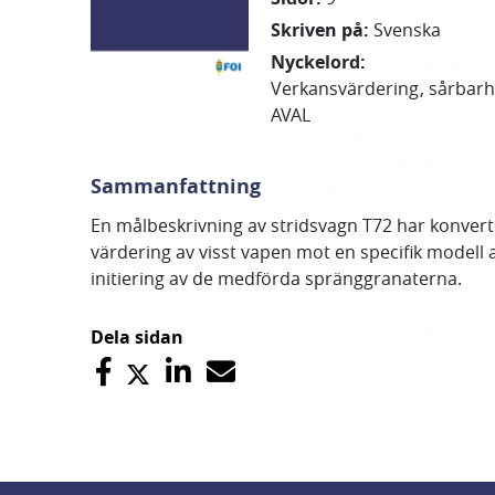
Skriven på
:
Svenska
Nyckelord
:
Verkansvärdering
sårbarh
AVAL
Sammanfattning
En målbeskrivning av stridsvagn T72 har konverter
värdering av visst vapen mot en specifik modell
initiering av de medförda spränggranaterna.
Dela sidan