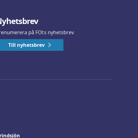
yhetsbrev
renumerera på FOI:s nyhetsbrev
Till nyhetsbrev
rindsjön