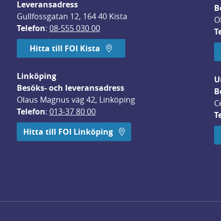
Leveransadress
B
Gullfossgatan 12, 164 40 Kista
O
Telefon
: 
08-555 030 00
T
Hitta till FOI Kista
Linköping
U
Besöks- och leveransadress
B
Olaus Magnus väg 42, Linköping
C
Telefon
: 
013-37 80 00
T
 öppnas i nytt fönster.
Hitta till FOI Linköping