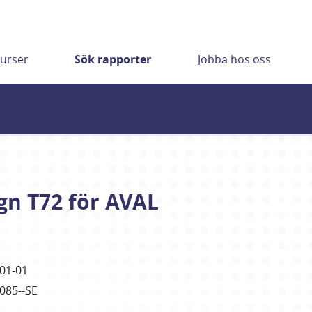
urser
Sök rapporter
Jobba hos oss
gn T72 för AVAL
01-01
2085--SE