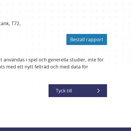
tank
T72
Beställ rapport
 användas i spel och generella studier, inte för
ts med ett nytt felträd och med data för
Tyck till