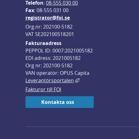
Telefon
: 
08-555 030 00
F
ax
: 08-555 031 00
registrator@foi.se
Org.nr: 202100-5182
VAT SE202100518201
Fakturaadress
PEPPOL ID: 0007:2021005182
EDI adress: 2021005182
Org nr: 202100-5182
VAN operatör: OPUS Capita
Länk till annan webbplats,
Leverantörsportalen
Fakturor till FOI
Kontakta oss