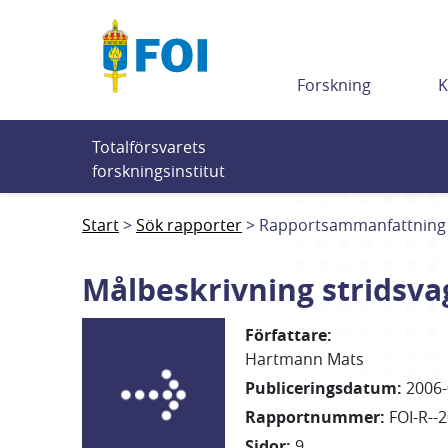
Till innehållet
Forskning
K
Totalförsvarets 
forskningsinstitut
Start
Sök rapporter
Rapportsammanfattning
Målbeskrivning stridsva
Författare
:
Hartmann Mats
Publiceringsdatum
:
2006-
Rapportnummer
:
FOI-R--
Sidor
:
9