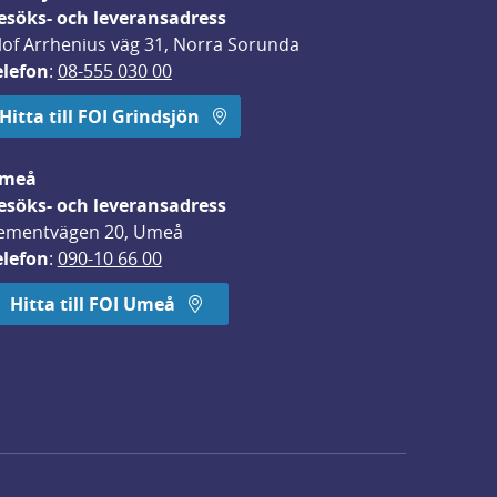
esöks- och leveransadress
lof Arrhenius väg 31, Norra Sorunda
elefon
: 
08-555 030 00
Hitta till FOI Grindsjön
meå
esöks- och leveransadress
ementvägen 20, Umeå
elefon
: 
090-10 66 00
Hitta till FOI Umeå