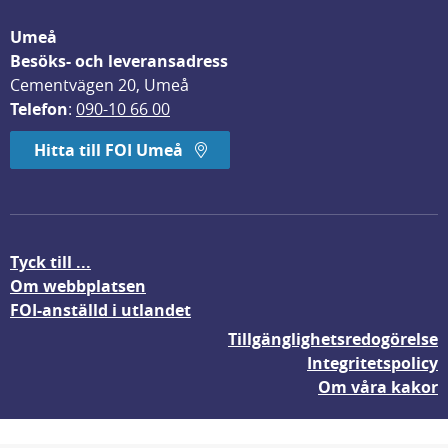
Umeå
Besöks- och leveransadress
Cementvägen 20, Umeå
Telefon
: 
090-10 66 00
Hitta till FOI Umeå
Tyck till ...
Om webbplatsen
FOI-anställd i utlandet
Tillgänglighetsredogörelse
Integritetspolicy
Om våra kakor