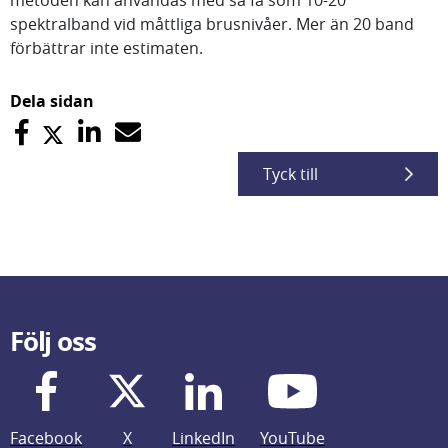
metoden kan användas med så få som 10-20
spektralband vid måttliga brusnivåer. Mer än 20 band
förbättrar inte estimaten.
Dela sidan
Tyck till
Följ oss
Facebook
X
LinkedIn
YouTube