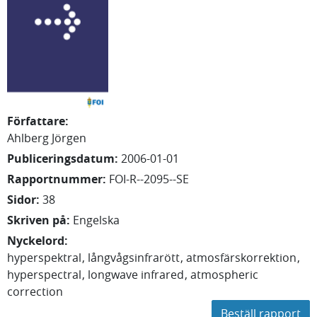
Författare
:
Ahlberg Jörgen
Publiceringsdatum
:
2006-01-01
Rapportnummer
:
FOI-R--2095--SE
Sidor
:
38
Skriven på
:
Engelska
Nyckelord
:
hyperspektral
långvågsinfrarött
atmosfärskorrektion
hyperspectral
longwave infrared
atmospheric
correction
Beställ rapport