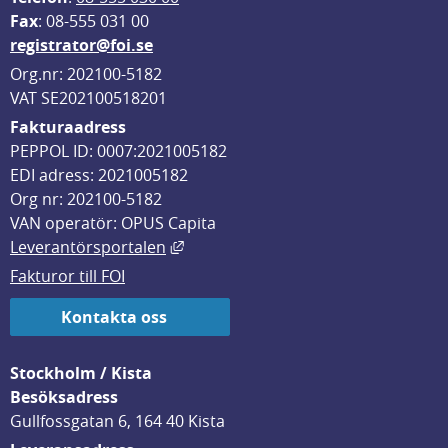
F
ax
: 08-555 031 00
registrator@foi.se
Org.nr: 202100-5182
VAT SE202100518201
Fakturaadress
PEPPOL ID: 0007:2021005182
EDI adress: 2021005182
Org nr: 202100-5182
VAN operatör: OPUS Capita
Länk till annan webbplats, öppnas i
Leverantörsportalen
Fakturor till FOI
Kontakta oss
Stockholm / Kista
Besöksadress
Gullfossgatan 6, 164 40 Kista