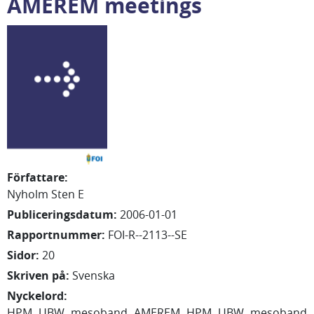
AMEREM meetings
Författare
:
Nyholm Sten E
Publiceringsdatum
:
2006-01-01
Rapportnummer
:
FOI-R--2113--SE
Sidor
:
20
Skriven på
:
Svenska
Nyckelord
:
HPM
UBW
mesoband
AMEREM
HPM
UBW
mesoband