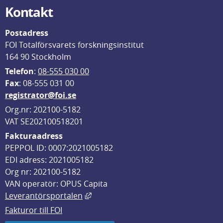
Kontakt
Postadress
FOI Totalförsvarets forskningsinstitut
164 90 Stockholm
Telefon
: 
08-555 030 00
F
ax
: 08-555 031 00
registrator@foi.se
Org.nr: 202100-5182
VAT SE202100518201
Fakturaadress
PEPPOL ID: 0007:2021005182
EDI adress: 2021005182
Org nr: 202100-5182
VAN operatör: OPUS Capita
Länk till annan webbplats, öppnas i
Leverantörsportalen
Fakturor till FOI