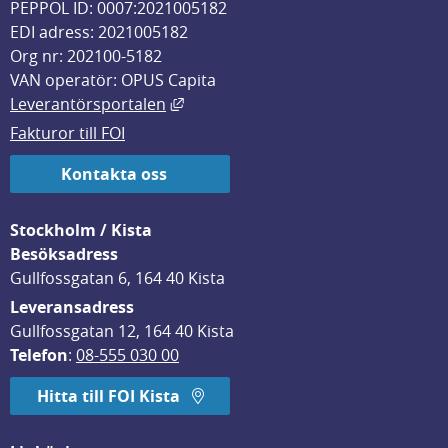
PEPPOL ID: 0007:2021005182
EDI adress: 2021005182
Org nr: 202100-5182
VAN operatör: OPUS Capita
Länk till annan webbplats, öppnas i
Leverantörsportalen
Fakturor till FOI
Kontakta oss
Stockholm / Kista
Besöksadress
Gullfossgatan 6, 164 40 Kista
Leveransadress
Gullfossgatan 12, 164 40 Kista
Telefon
: 
08-555 030 00
Hitta till FOI Kista