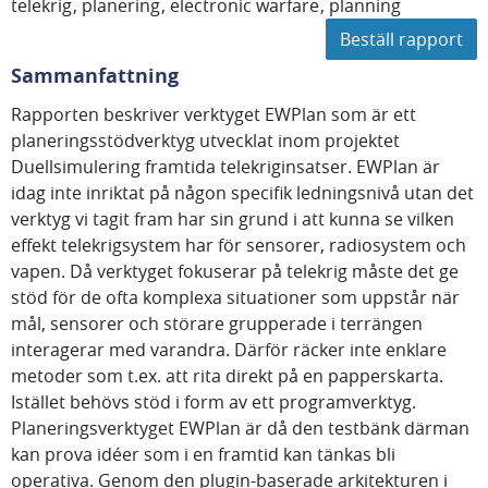
telekrig
planering
electronic warfare
planning
Beställ rapport
Sammanfattning
Rapporten beskriver verktyget EWPlan som är ett
planeringsstödverktyg utvecklat inom projektet
Duellsimulering framtida telekriginsatser. EWPlan är
idag inte inriktat på någon specifik ledningsnivå utan det
verktyg vi tagit fram har sin grund i att kunna se vilken
effekt telekrigsystem har för sensorer, radiosystem och
vapen. Då verktyget fokuserar på telekrig måste det ge
stöd för de ofta komplexa situationer som uppstår när
mål, sensorer och störare grupperade i terrängen
interagerar med varandra. Därför räcker inte enklare
metoder som t.ex. att rita direkt på en papperskarta.
Istället behövs stöd i form av ett programverktyg.
Planeringsverktyget EWPlan är då den testbänk därman
kan prova idéer som i en framtid kan tänkas bli
operativa. Genom den plugin-baserade arkitekturen i