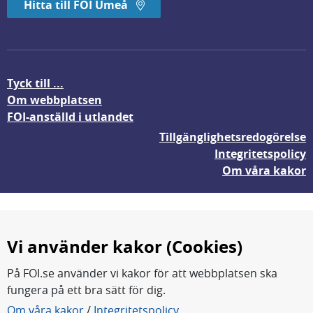
Hitta till FOI Umeå
Tyck till ...
Om webbplatsen
FOI-anställd i utlandet
Tillgänglighetsredogörelse
Integritetspolicy
Om våra kakor
Vi använder kakor (Cookies)
På FOI.se använder vi kakor för att webbplatsen ska
fungera på ett bra sätt för dig.
FOI forskar för en säkrare värld.
Om våra kakor
/
Integritetspolicy