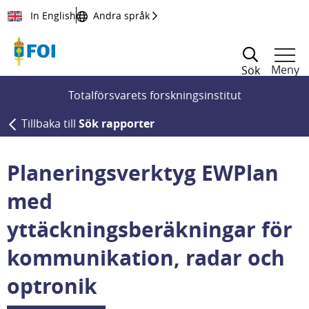
Till innehållet
In English
Andra språk
Meny
Sök
Totalförsvarets forskningsinstitut
Tillbaka till
Sök rapporter
Planeringsverktyg EWPlan
med
yttäckningsberäkningar för
kommunikation, radar och
optronik