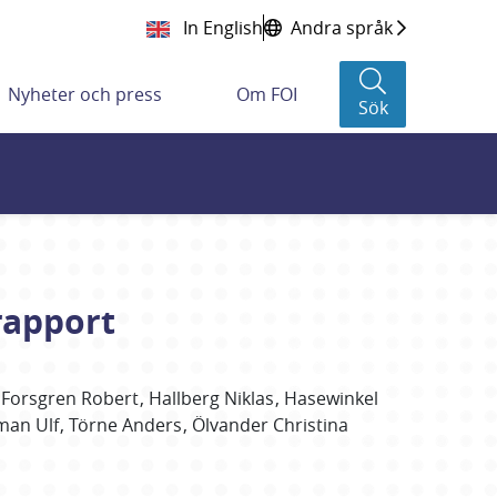
In English
Andra språk
Nyheter och press
Om FOI
Sök
trapport
Forsgren Robert
Hallberg Niklas
Hasewinkel
man Ulf
Törne Anders
Ölvander Christina