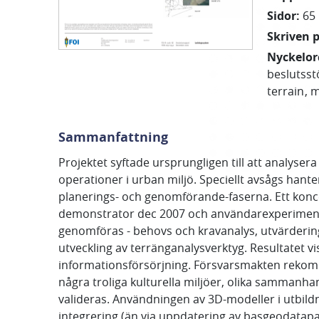
Sidor
:
65
Skriven 
Nyckelor
beslutsst
terrain
m
Sammanfattning
Projektet syftade ursprungligen till att analysera
operationer i urban miljö. Speciellt avsågs han
planerings- och genomförande-faserna. Ett koncep
demonstrator dec 2007 och användarexperiment ska
genomföras - behovs och kravanalys, utvärdering
utveckling av terränganalysverktyg. Resultatet v
informationsförsörjning. Försvarsmakten rekom
några troliga kulturella miljöer, olika samman
valideras. Användningen av 3D-modeller i utbild
integrering (än via uppdatering av basgeodatapake