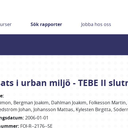
urser
Sök rapporter
Jobba hos oss
ats i urban miljö - TEBE II slu
re
:
Simon
Bergman Joakim
Dahlman Joakim
Folkesson Martin
edström Johan
Johansson Mattias
Kylesten Birgitta
Söder
ingsdatum
:
2006-01-01
nummer
:
FOI-R--2176--SE