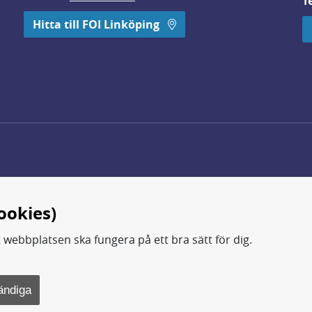
T
 öppnas i nytt fönster.
Hitta till FOI Linköping
ookies)
t webbplatsen ska fungera på ett bra sätt för dig.
d.
ning, metod- och teknikutveckling samt analyser och studie
ändiga
rsvarsdepartementet.