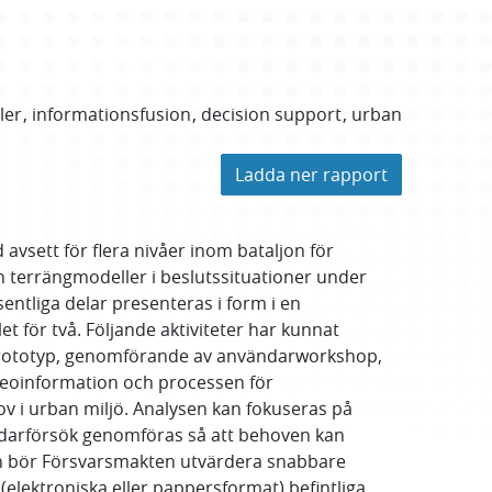
ler
informationsfusion
decision support
urban
Ladda ner rapport
 avsett för flera nivåer inom bataljon för
h terrängmodeller i beslutssituationer under
entliga delar presenteras i form i en
t för två. Följande aktiviteter har kunnat
v prototyp, genomförande av användarworkshop,
v geoinformation och processen för
 i urban miljö. Analysen kan fokuseras på
ndarförsök genomföras så att behoven kan
gen bör Försvarsmakten utvärdera snabbare
(elektroniska eller pappersformat) befintliga