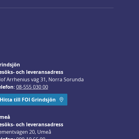
rindsjön
esöks- och leveransadress
lof Arrhenius väg 31, Norra Sorunda
elefon
: 
08-555 030 00
Hitta till FOI Grindsjön
meå
esöks- och leveransadress
ementvägen 20, Umeå