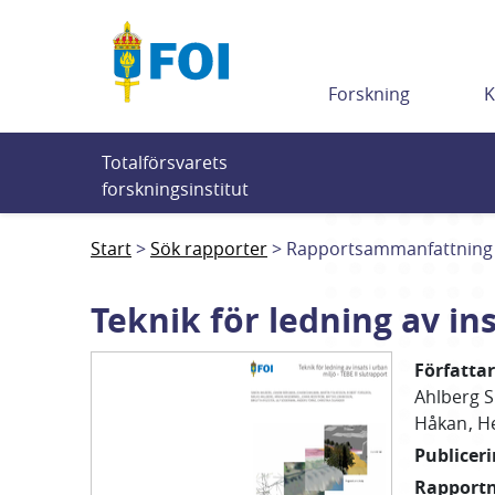
Till innehållet
Forskning
K
Totalförsvarets 
forskningsinstitut
Start
Sök rapporter
Rapportsammanfattning
Teknik för ledning av ins
Författa
Ahlberg 
Håkan
H
Publicer
Rapport