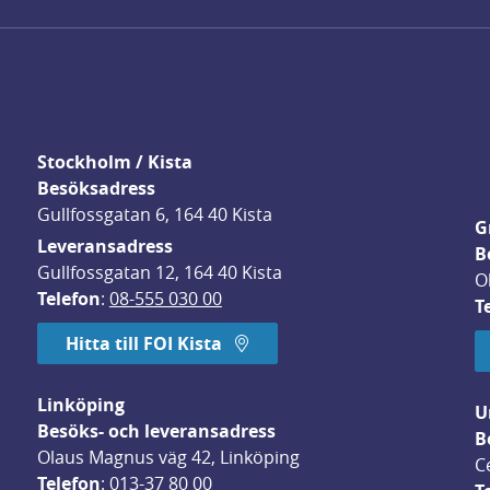
Stockholm / Kista
Besöksadress
Gullfossgatan 6, 164 40 Kista
G
Leveransadress
B
Gullfossgatan 12, 164 40 Kista
O
Telefon
: 
08-555 030 00
T
Hitta till FOI Kista
Linköping
U
Besöks- och leveransadress
B
Olaus Magnus väg 42, Linköping
C
Telefon
: 
013-37 80 00