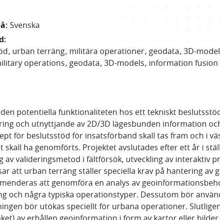
på
:
Svenska
d
:
öd
urban terräng
militära operationer
geodata
3D-model
ilitary operations
geodata
3D-models
information fusion
 den potentiella funktionaliteten hos ett tekniskt beslutsstöd
tering och utnyttjande av 2D/3D lägesbunden information oc
t för beslutsstöd för insatsförband skall tas fram och i väs
ll ha genomförts. Projektet avslutades efter ett år i ställe
 av valideringsmetod i fältförsök, utveckling av interakti
isar att urban terräng ställer speciella krav på hantering a
menderas att genomföra en analys av geoinformationsbehov
hang och några typiska operationstyper. Dessutom bör anvä
ningen bör utökas speciellt för urbana operationer. Slutli
t) av erhållen geoinformation i form av kartor eller bilder 