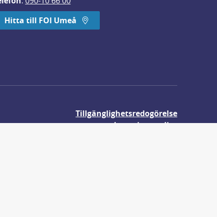
elefon
: 
090-10 66 00
Hitta till FOI Umeå
Tillgänglighetsredogörelse
Integritetspolicy
Om våra kakor
r.