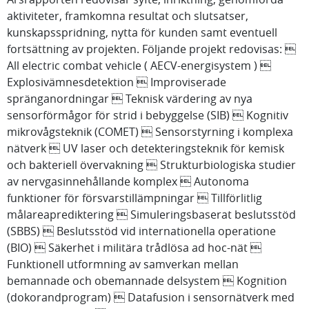
aktiviteter, framkomna resultat och slutsatser,
kunskapsspridning, nytta för kunden samt eventuell
fortsättning av projekten. Följande projekt redovisas: 
All electric combat vehicle ( AECV-energisystem ) 
Explosivämnesdetektion  Improviserade
spränganordningar  Teknisk värdering av nya
sensorförmågor för strid i bebyggelse (SIB)  Kognitiv
mikrovågsteknik (COMET)  Sensorstyrning i komplexa
nätverk  UV laser och detekteringsteknik för kemisk
och bakteriell övervakning  Strukturbiologiska studier
av nervgasinnehållande komplex  Autonoma
funktioner för försvarstillämpningar  Tillförlitlig
målareaprediktering  Simuleringsbaserat beslutsstöd
(SBBS)  Beslutsstöd vid internationella operatione
(BIO)  Säkerhet i militära trådlösa ad hoc-nät 
Funktionell utformning av samverkan mellan
bemannade och obemannade delsystem  Kognition
(dokorandprogram)  Datafusion i sensornätverk med