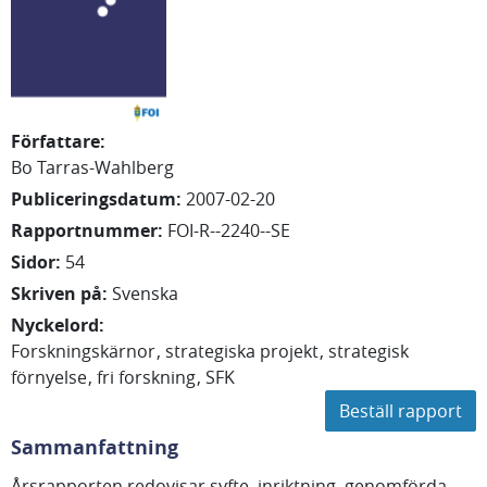
Författare
:
Bo Tarras-Wahlberg
Publiceringsdatum
:
2007-02-20
Rapportnummer
:
FOI-R--2240--SE
Sidor
:
54
Skriven på
:
Svenska
Nyckelord
:
Forskningskärnor
strategiska projekt
strategisk
förnyelse
fri forskning
SFK
Beställ rapport
Sammanfattning
Årsrapporten redovisar syfte, inriktning, genomförda