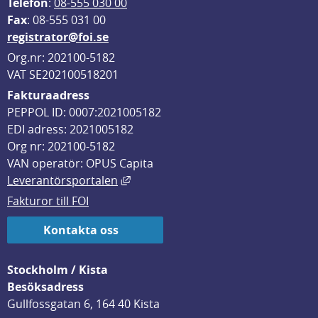
Telefon
: 
08-555 030 00
F
ax
: 08-555 031 00
registrator@foi.se
Org.nr: 202100-5182
VAT SE202100518201
Fakturaadress
PEPPOL ID: 0007:2021005182
EDI adress: 2021005182
Org nr: 202100-5182
VAN operatör: OPUS Capita
Länk till annan webbplats, öppnas i
Leverantörsportalen
Fakturor till FOI
Kontakta oss
Stockholm / Kista
Besöksadress
Gullfossgatan 6, 164 40 Kista