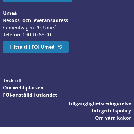
Umeå
Besöks- och leveransadress
Cementvägen 20, Umeå
Telefon
: 
090-10 66 00
Hitta till FOI Umeå
Tyck till ...
Om webbplatsen
FOI-anställd i utlandet
Tillgänglighetsredogörelse
Integritetspolicy
Om våra kakor