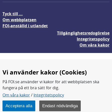
Tyck till ...
Om webbplatsen
FOI-anställd i utlandet
Tillgänglighetsredogörelse
Integritetspolicy
Om våra kakor
Vi använder kakor (Cookies)
På FOI.se använder vi kakor för att webbplatsen ska
fungera på ett bra sätt för dig.
FOI forskar för en säkrare värld.
Om våra kakor
/
Integritetspolicy
FOI:s kärnverksamhet är forskning, metod- och
teknikutveckling samt analyser och studier.
Acceptera alla
Endast nödvändiga
Myndigheten ligger under Försvarsdepartementet.