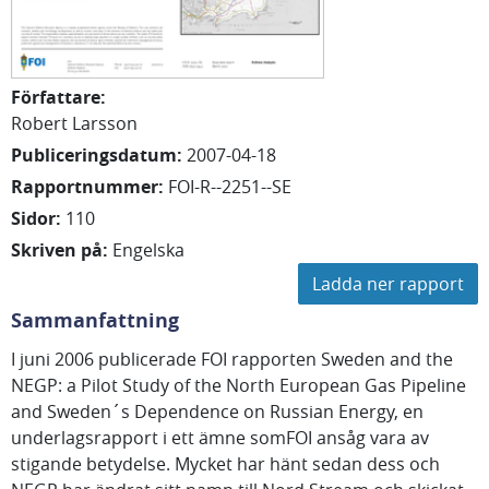
Författare
:
Robert Larsson
Publiceringsdatum
:
2007-04-18
Rapportnummer
:
FOI-R--2251--SE
Sidor
:
110
Skriven på
:
Engelska
Ladda ner rapport
Sammanfattning
I juni 2006 publicerade FOI rapporten Sweden and the
NEGP: a Pilot Study of the North European Gas Pipeline
and Sweden´s Dependence on Russian Energy, en
underlagsrapport i ett ämne somFOI ansåg vara av
stigande betydelse. Mycket har hänt sedan dess och