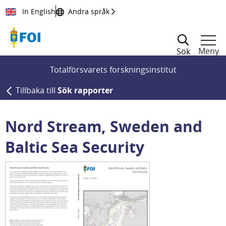
Till innehållet
In English
Andra språk
Meny
Sök
Totalförsvarets forskningsinstitut
Tillbaka till
Sök rapporter
Nord Stream, Sweden and
Baltic Sea Security