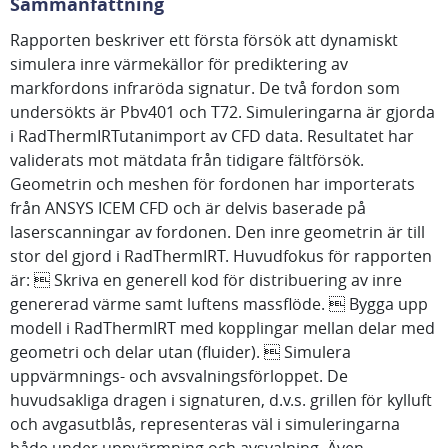
Sammanfattning
Rapporten beskriver ett första försök att dynamiskt
simulera inre värmekällor för prediktering av
markfordons infraröda signatur. De två fordon som
undersökts är Pbv401 och T72. Simuleringarna är gjorda
i RadThermIRTutanimport av CFD data. Resultatet har
validerats mot mätdata från tidigare fältförsök.
Geometrin och meshen för fordonen har importerats
från ANSYS ICEM CFD och är delvis baserade på
laserscanningar av fordonen. Den inre geometrin är till
stor del gjord i RadThermIRT. Huvudfokus för rapporten
är:  Skriva en generell kod för distribuering av inre
genererad värme samt luftens massflöde.  Bygga upp
modell i RadThermIRT med kopplingar mellan delar med
geometri och delar utan (fluider).  Simulera
uppvärmnings- och avsvalningsförloppet. De
huvudsakliga dragen i signaturen, d.v.s. grillen för kylluft
och avgasutblås, representeras väl i simuleringarna