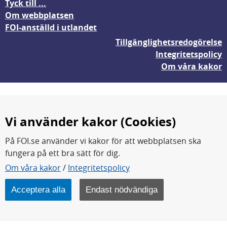
Tyck till ...
Om webbplatsen
FOI-anställd i utlandet
Tillgänglighetsredogörelse
Integritetspolicy
Om våra kakor
Vi använder kakor (Cookies)
På FOI.se använder vi kakor för att webbplatsen ska
fungera på ett bra sätt för dig.
FOI forskar för en säkrare värld.
Om våra kakor
/
Integritetspolicy
FOI:s kärnverksamhet är forskning, metod- och
teknikutveckling samt analyser och studier.
Acceptera alla
Endast nödvändiga
Myndigheten ligger under Försvarsdepartementet.