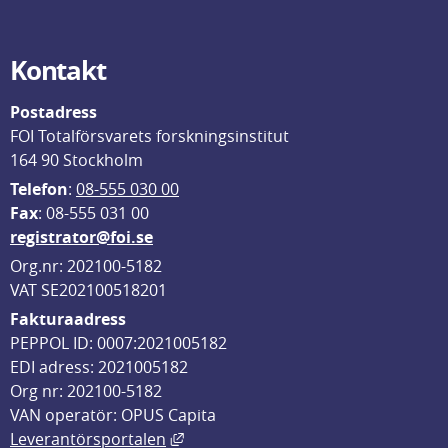
Kontakt
Postadress
FOI Totalförsvarets forskningsinstitut
164 90 Stockholm
Telefon
: 
08-555 030 00
F
ax
: 08-555 031 00
registrator@foi.se
Org.nr: 202100-5182
VAT SE202100518201
Fakturaadress
PEPPOL ID: 0007:2021005182
EDI adress: 2021005182
Org nr: 202100-5182
VAN operatör: OPUS Capita
Länk till annan webbplats, öppnas i
Leverantörsportalen