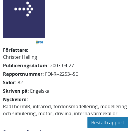
Författare
:
Christer Halling
Publiceringsdatum
:
2007-04-27
Rapportnummer
:
FOI-R--2253--SE
Sidor
:
82
Skriven på
:
Engelska
Nyckelord
:
RadThermIR
infraröd
fordonsmodellering
modellering
och simulering
motor
drivlina
interna värmekällor
Beställ rapport