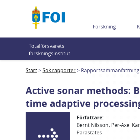
Till innehållet
Forskning
K
Totalförsvarets 
forskningsinstitut
Start
Sök rapporter
Rapportsammanfattning
Active sonar methods: B
time adaptive processin
Författare
:
Bernt Nilsson
Per-Axel Ka
Parastates