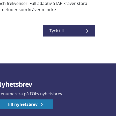
ch frekvenser. Full adaptiv STAP kräver stora
iva metoder som kräver mindre
Tyck till
yhetsbrev
renumerera på FOI:s nyhetsbrev
Till nyhetsbrev