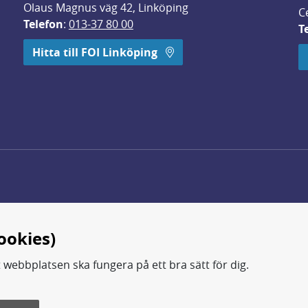
Olaus Magnus väg 42, Linköping
C
Telefon
: 
013-37 80 00
T
 öppnas i nytt fönster.
Hitta till FOI Linköping
ookies)
t webbplatsen ska fungera på ett bra sätt för dig.
d.
ning, metod- och teknikutveckling samt analyser och studie