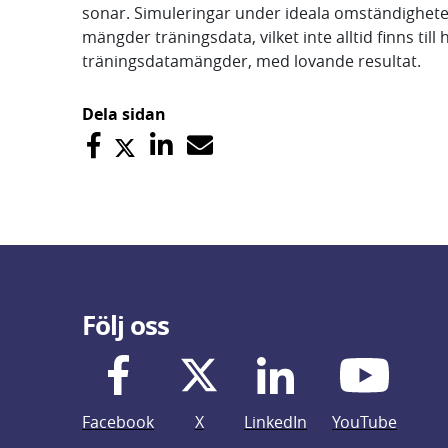
sonar. Simuleringar under ideala omständigheter 
mängder träningsdata, vilket inte alltid finns ti
träningsdatamängder, med lovande resultat.
Dela sidan
Följ oss
Facebook
X
LinkedIn
YouTube