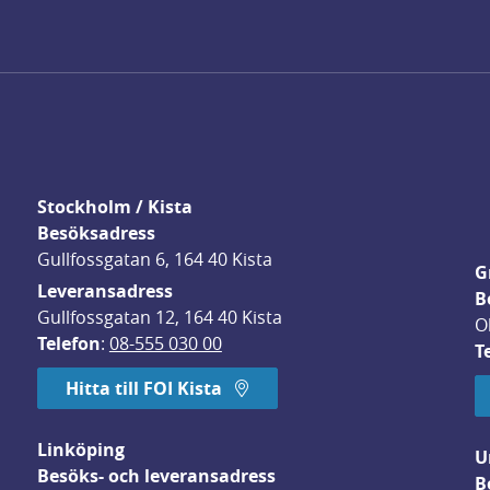
Stockholm / Kista
Besöksadress
Gullfossgatan 6, 164 40 Kista
G
Leveransadress
B
Gullfossgatan 12, 164 40 Kista
O
Telefon
: 
08-555 030 00
T
Hitta till FOI Kista
Linköping
U
Besöks- och leveransadress
B