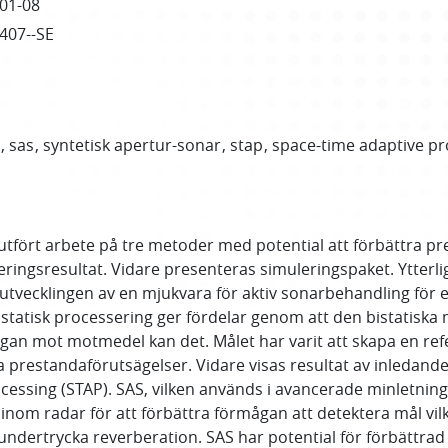
01-08
2407--SE
r
sas
syntetisk apertur-sonar
stap
space-time adaptive pr
utfört arbete på tre metoder med potential att förbättra p
ringsresultat. Vidare presenteras simuleringspaket. Ytterli
 utvecklingen av en mjukvara för aktiv sonarbehandling för
atisk processering ger fördelar genom att den bistatiska 
an mot motmedel kan det. Målet har varit att skapa en re
 prestandaförutsägelser. Vidare visas resultat av inledande
essing (STAP). SAS, vilken används i avancerade minletning
 radar för att förbättra förmågan att detektera mål vilka a
undertrycka reverberation. SAS har potential för förbättrad