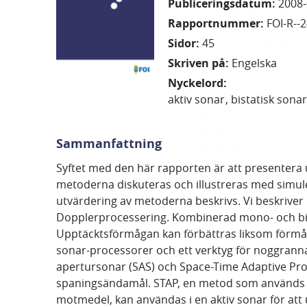
Publiceringsdatum
:
2008-
Rapportnummer
:
FOI-R--
Sidor
:
45
Skriven på
:
Engelska
Nyckelord
:
aktiv sonar
bistatisk sona
Sammanfattning
Syftet med den här rapporten är att presentera 
metoderna diskuteras och illustreras med simule
utvärdering av metoderna beskrivs. Vi beskriver
Dopplerprocessering. Kombinerad mono- och bist
Upptäcktsförmågan kan förbättras liksom förmåg
sonar-processorer och ett verktyg för noggranna
apertursonar (SAS) och Space-Time Adaptive Proc
spaningsändamål. STAP, en metod som används inom
motmedel, kan användas i en aktiv sonar för att 