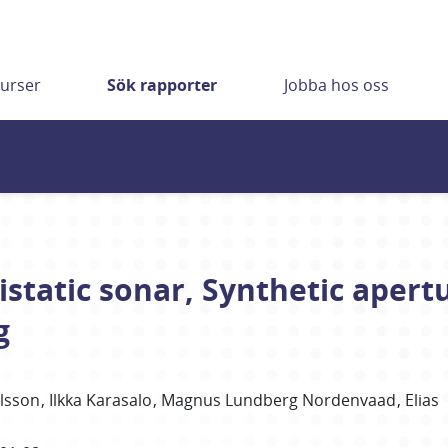
urser
Sök rapporter
Jobba hos oss
istatic sonar, Synthetic apert
g
rlsson
Ilkka Karasalo
Magnus Lundberg Nordenvaad
Elias