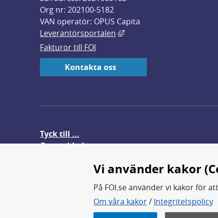
Org nr: 202100-5182
VAN operatör: OPUS Capita
Länk till annan webbplats,
Leverantörsportalen
Fakturor till FOI
Kontakta oss
Tyck till ...
Om webbplatsen
FOI-anställd i utlandet
Vi använder kakor (C
På FOI.se använder vi kakor för at
Om våra kakor
/
Integritetspolicy
FOI forskar för en säkrare värl
FOI:s kärnverksamhet är forsk