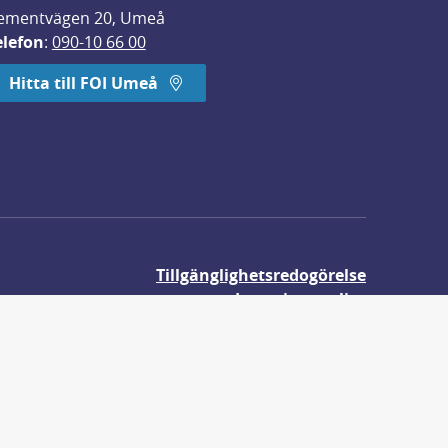
ementvägen 20, Umeå
elefon
: 
090-10 66 00
Hitta till FOI Umeå
Tillgänglighetsredogörelse
Integritetspolicy
Om våra kakor
r.