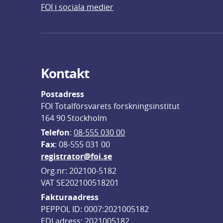
FOI i sociala medier
Kontakt
Postadress
FOI Totalförsvarets forskningsinstitut
164 90 Stockholm
Telefon
: 
08-555 030 00
F
ax
: 08-555 031 00
registrator@foi.se
Org.nr: 202100-5182
VAT SE202100518201
Fakturaadress
PEPPOL ID: 0007:2021005182
EDI adress: 2021005182