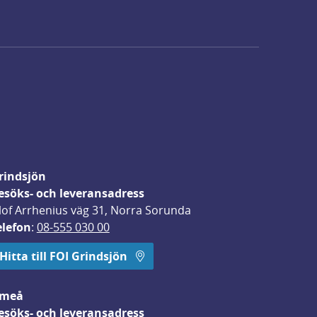
rindsjön
esöks- och leveransadress
lof Arrhenius väg 31, Norra Sorunda
elefon
: 
08-555 030 00
Hitta till FOI Grindsjön
meå
esöks- och leveransadress