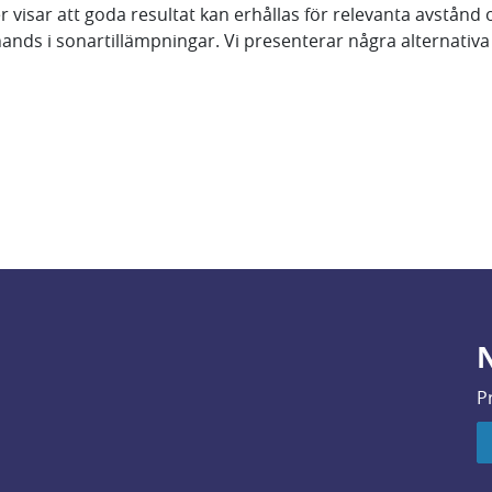
visar att goda resultat kan erhållas för relevanta avstånd o
ll hands i sonartillämpningar. Vi presenterar några alternat
N
P