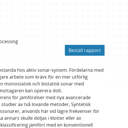
ocessing
Beställ rapport
restanda hos aktiv sonar-system. Fördelarna med
gare arbete som krävs för en mer utförlig
 en monostatisk och bistatisk sonar med
mottagaren kan operera dolt.
ferens för jämförelser med nya avancerade
 studier av två lovande metoder, Syntetisk
ssonarer, används här vid lägre frekvenser för
nnars skulle döljas i klotter eller av
 klassificering jämfört med en konventionell